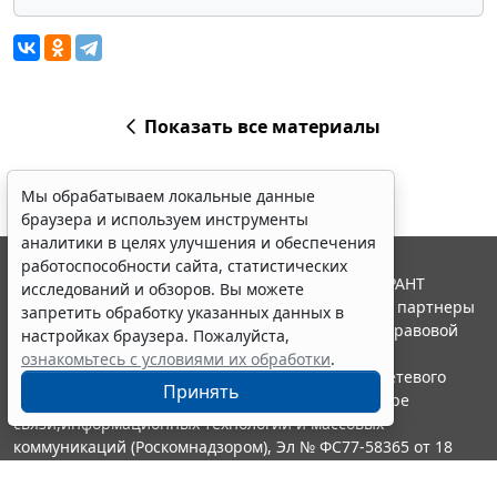
Показать все материалы
Мы обрабатываем локальные данные
браузера и используем инструменты
аналитики в целях улучшения и обеспечения
работоспособности сайта, статистических
© ООО "НПП "ГАРАНТ-СЕРВИС", 2026. Система ГАРАНТ
исследований и обзоров. Вы можете
выпускается с 1990 года. Компания "Гарант" и ее партнеры
запретить обработку указанных данных в
являются участниками Российской ассоциации правовой
настройках браузера. Пожалуйста,
информации ГАРАНТ.
ознакомьтесь с условиями их обработки
.
Портал ГАРАНТ.РУ зарегистрирован в качестве сетевого
Принять
издания Федеральной службой по надзору в сфере
связи,информационных технологий и массовых
коммуникаций (Роскомнадзором), Эл № ФС77-58365 от 18
июня 2014 года.