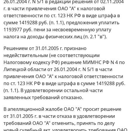
26.01.2004 г. N 5/1 в редакции решения от 02.11.2004
г. в части привлечения ОАО "А" к налоговой
ответственности по
ст. 123
НК РФ в виде штрафа в
сумме 1419288 руб. (п. 1.1), предложения уплатить
1193977 руб. пени за несвоевременную уплату
налога на доходы физических лиц (п. 2.1 "в").
Решением от 31.01.2005 г. признано
недействительным (не соответствующим
Налоговому кодексу
РФ) решение МИМНС РФ N 4 по
Липецкой области от 26.01.2004 г. N 5/1 в части
привлечения ОАО "А" к налоговой ответственности
по
ст. 123
НК РФ в виде штрафа в сумме 1419288 руб.
(п. 1.1). В удовлетворении остальной части
заявленных требований отказано.
В апелляционной жалобе ОАО "А" просит решение
от 31.01.2005 г. в части отказа в удовлетворении
требований ОАО "А" отменить, принять по делу
новый судебный акт, удовлетворить требования ОАО