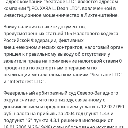
- адрес компании "Seatrade LTD" является адресом
компании "J.F.O. XARA L. Dean LTD", вовлеченной в
инвестиционное мошенничество в Лихтенштейне.
Ввиду наличия в пакете документов,
предусмотренных
статьей 165
Налогового кодекса
Российской Федерации, фиктивных
внешнеэкономических контрактов, налоговый орган
пришел к правильному выводу об отсутствии у
заявителя права на применение налоговой ставки 0
процентов по экспортным операциям по
реализации металлолома компаниям "Seatrade LTD"
и "Interforest LTD".
Федеральный арбитражный суд Северо-Западного
округа считает, что по эпизоду, связанному с
доначислением и предложением уплатить 12 027 090
руб. налога на прибыль за 2004 год (пункт 1.3.3 и
подпункт "б" пункта 4.3.1 решения инспекции от
18.01.2006 N 26-19/48) суды обоснованно исходили из