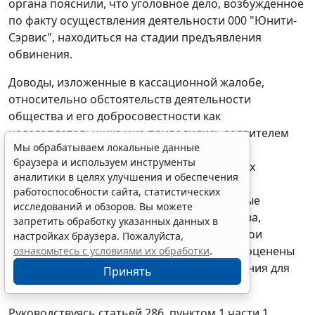
органа пояснили, что уголовное дело, возбужденное
по факту осуществления деятельности 000 "Юнити-
Сэрвис", находиться на стадии предъявления
обвинения.
Доводы, изложенные в кассационной жалобе,
относительно обстоятельств деятельности
общества и его добросовестности как
налогоплательщика уже приводились заявителем
Мы обрабатываем локальные данные
при рассмотрении дела в судах первой и
браузера и используем инструменты
апелляционной инстанций, в оспариваемых
аналитики в целях улучшения и обеспечения
судебных актах, вынесенных при новом
работоспособности сайта, статистических
рассмотрении дела, содержаться подробные
исследований и обзоров. Вы можете
пояснения по каждому из доводов общества,
запретить обработку указанных данных в
обстоятельства, на которых основывает свои
настройках браузера. Пожалуйста,
требования заявитель, полно и подробно оценены
ознакомьтесь с условиями их обработки
.
судами. При таких обстоятельствах основания для
Принять
отмены судебных актов отсутствуют.
Руководствуясь
статьей 286,
пунктом 1 части 1