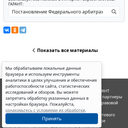
ГАРАНТ:
Показать все материалы
Мы обрабатываем локальные данные
браузера и используем инструменты
аналитики в целях улучшения и обеспечения
работоспособности сайта, статистических
© ООО "НПП "ГАРАНТ-СЕРВИС", 2026. Система ГАРАНТ
исследований и обзоров. Вы можете
выпускается с 1990 года. Компания "Гарант" и ее партнеры
запретить обработку указанных данных в
являются участниками Российской ассоциации правовой
настройках браузера. Пожалуйста,
информации ГАРАНТ.
ознакомьтесь с условиями их обработки
.
Портал ГАРАНТ.РУ зарегистрирован в качестве сетевого
Принять
издания Федеральной службой по надзору в сфере
связи,информационных технологий и массовых