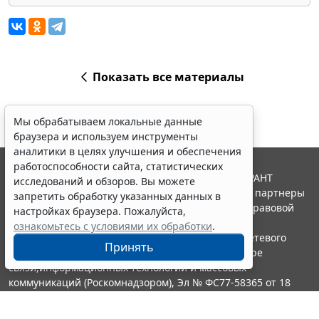
Показать все материалы
Мы обрабатываем локальные данные
браузера и используем инструменты
аналитики в целях улучшения и обеспечения
работоспособности сайта, статистических
© ООО "НПП "ГАРАНТ-СЕРВИС", 2026. Система ГАРАНТ
исследований и обзоров. Вы можете
выпускается с 1990 года. Компания "Гарант" и ее партнеры
запретить обработку указанных данных в
являются участниками Российской ассоциации правовой
настройках браузера. Пожалуйста,
информации ГАРАНТ.
ознакомьтесь с условиями их обработки
.
Портал ГАРАНТ.РУ зарегистрирован в качестве сетевого
Принять
издания Федеральной службой по надзору в сфере
связи,информационных технологий и массовых
коммуникаций (Роскомнадзором), Эл № ФС77-58365 от 18
июня 2014 года.