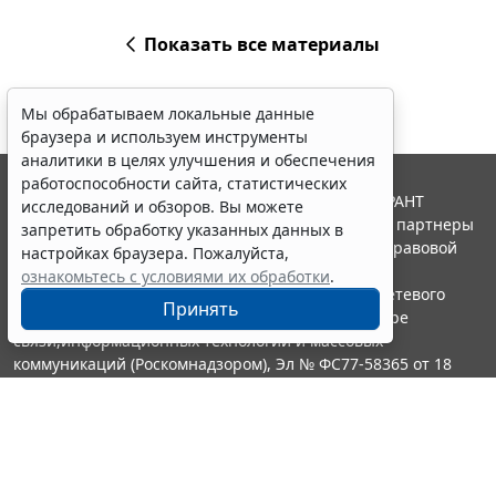
Показать все материалы
Мы обрабатываем локальные данные
браузера и используем инструменты
аналитики в целях улучшения и обеспечения
работоспособности сайта, статистических
© ООО "НПП "ГАРАНТ-СЕРВИС", 2026. Система ГАРАНТ
исследований и обзоров. Вы можете
выпускается с 1990 года. Компания "Гарант" и ее партнеры
запретить обработку указанных данных в
являются участниками Российской ассоциации правовой
настройках браузера. Пожалуйста,
информации ГАРАНТ.
ознакомьтесь с условиями их обработки
.
Портал ГАРАНТ.РУ зарегистрирован в качестве сетевого
Принять
издания Федеральной службой по надзору в сфере
связи,информационных технологий и массовых
коммуникаций (Роскомнадзором), Эл № ФС77-58365 от 18
июня 2014 года.
16+
Контакты
8-800-200-88-88