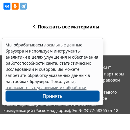
Показать все материалы
Мы обрабатываем локальные данные
браузера и используем инструменты
аналитики в целях улучшения и обеспечения
работоспособности сайта, статистических
© ООО "НПП "ГАРАНТ-СЕРВИС", 2026. Система ГАРАНТ
исследований и обзоров. Вы можете
выпускается с 1990 года. Компания "Гарант" и ее партнеры
запретить обработку указанных данных в
являются участниками Российской ассоциации правовой
настройках браузера. Пожалуйста,
информации ГАРАНТ.
ознакомьтесь с условиями их обработки
.
Портал ГАРАНТ.РУ зарегистрирован в качестве сетевого
Принять
издания Федеральной службой по надзору в сфере
связи,информационных технологий и массовых
коммуникаций (Роскомнадзором), Эл № ФС77-58365 от 18
июня 2014 года.
16+