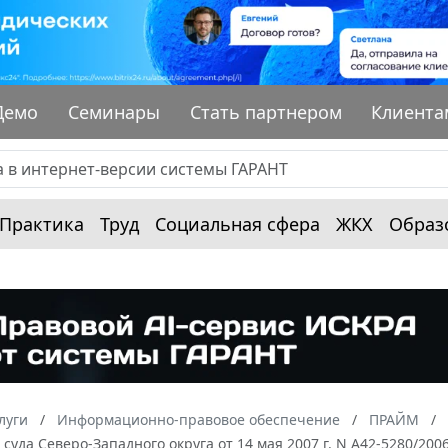
Демо
Семинары
Стать партнером
Клиента
Практика
Труд
Социальная сфера
ЖКХ
Образ
луги
Информационно-правовое обеспечение
ПРАЙМ
суда Северо-Западного округа от 14 мая 2007 г. N А42-5280/