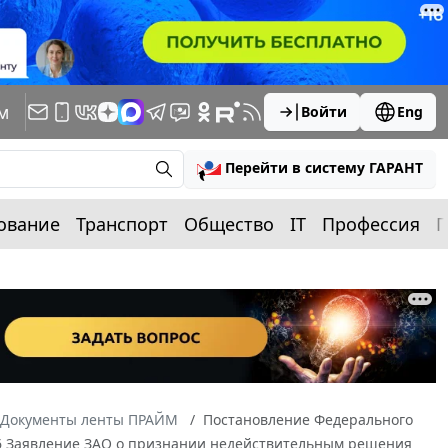
м
Войти
Eng
Перейти в систему ГАРАНТ
ование
Транспорт
Общество
IT
Профессия
П
Документы ленты ПРАЙМ
Постановление Федерального
2006 Заявление ЗАО о признании недействительным решения