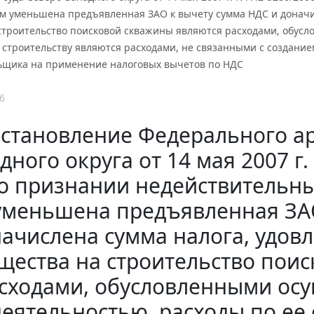
м уменьшена предъявленная ЗАО к вычету сумма НДС и доначисл
строительство поисковой скважины являются расходами, обус
 строительству являются расходами, не связанными с создание
ьщика на применение налоговых вычетов по НДС
6
становление Федерального ар
дного округа от 14 мая 2007 г
о признании недействительн
уменьшена предъявленная ЗАО
ачислена сумма налога, удовл
щества на строительство пои
сходами, обусловленными ос
деятельностью, расходы по ее 