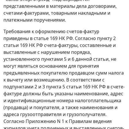
представленными в материалы дела договорами,
счетами-фактурами, товарными накладными и
платежными поручениями.
Требования к оформлению счетов-фактур
приведены в
статье 169
НК РФ. Согласно
пункту 2
статьи 169
НК РФ счета-фактуры, составленные и
выставленные с нарушением порядка,
установленного
пунктами 5
и
6
данной статьи, не
могут являться основанием для принятия
предъявленных покупателю продавцом сумм налога
к вычету или возмещению. В соответствии с
подпунктами 2
и
3 пункта 5 статьи 169
НК РФ в счете-
фактуре должны быть указаны наименование, адрес
и идентификационные номера налогоплательщика
(продавца) и покупателя, а также наименования и
адреса грузоотправителя и грузополучателя.
Согласно
Приложению N 1
к
Правилам
ведения
журналов учета полученных и выставленных счетов-