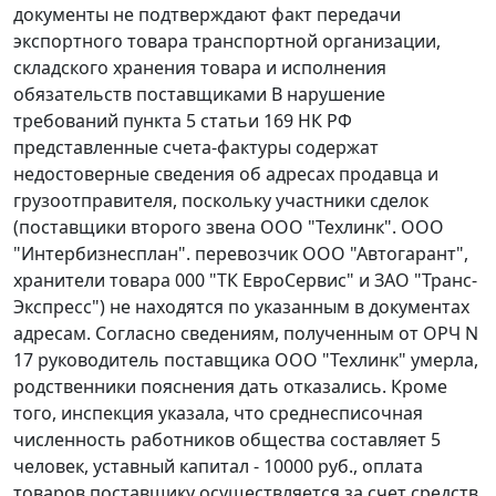
документы не подтверждают факт передачи
экспортного товара транспортной организации,
складского хранения товара и исполнения
обязательств поставщиками В нарушение
требований
пункта 5 статьи 169
НК РФ
представленные счета-фактуры содержат
недостоверные сведения об адресах продавца и
грузоотправителя, поскольку участники сделок
(поставщики второго звена ООО "Техлинк". ООО
"Интербизнесплан". перевозчик ООО "Автогарант",
хранители товара 000 "ТК ЕвроСервис" и ЗАО "Транс-
Экспресс") не находятся по указанным в документах
адресам. Согласно сведениям, полученным от ОРЧ N
17 руководитель поставщика ООО "Техлинк" умерла,
родственники пояснения дать отказались. Кроме
того, инспекция указала, что среднесписочная
численность работников общества составляет 5
человек, уставный капитал - 10000 руб., оплата
товаров поставщику осуществляется за счет средств,