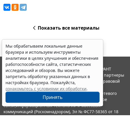
Показать все материалы
Мы обрабатываем локальные данные
браузера и используем инструменты
аналитики в целях улучшения и обеспечения
работоспособности сайта, статистических
© ООО "НПП "ГАРАНТ-СЕРВИС", 2026. Система ГАРАНТ
исследований и обзоров. Вы можете
выпускается с 1990 года. Компания "Гарант" и ее партнеры
запретить обработку указанных данных в
являются участниками Российской ассоциации правовой
настройках браузера. Пожалуйста,
информации ГАРАНТ.
ознакомьтесь с условиями их обработки
.
Портал ГАРАНТ.РУ зарегистрирован в качестве сетевого
Принять
издания Федеральной службой по надзору в сфере
связи,информационных технологий и массовых
коммуникаций (Роскомнадзором), Эл № ФС77-58365 от 18
июня 2014 года.
16+