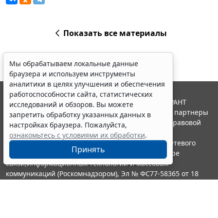
Показать все материалы
Мы обрабатываем локальные данные
браузера и используем инструменты
аналитики в целях улучшения и обеспечения
работоспособности сайта, статистических
© ООО "НПП "ГАРАНТ-СЕРВИС", 2026. Система ГАРАНТ
исследований и обзоров. Вы можете
выпускается с 1990 года. Компания "Гарант" и ее партнеры
запретить обработку указанных данных в
являются участниками Российской ассоциации правовой
настройках браузера. Пожалуйста,
информации ГАРАНТ.
ознакомьтесь с условиями их обработки
.
Портал ГАРАНТ.РУ зарегистрирован в качестве сетевого
Принять
издания Федеральной службой по надзору в сфере
связи,информационных технологий и массовых
коммуникаций (Роскомнадзором), Эл № ФС77-58365 от 18
июня 2014 года.
16+
Контакты
8-800-200-88-88