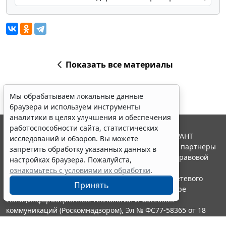
Показать все материалы
Мы обрабатываем локальные данные
браузера и используем инструменты
аналитики в целях улучшения и обеспечения
работоспособности сайта, статистических
© ООО "НПП "ГАРАНТ-СЕРВИС", 2026. Система ГАРАНТ
исследований и обзоров. Вы можете
выпускается с 1990 года. Компания "Гарант" и ее партнеры
запретить обработку указанных данных в
являются участниками Российской ассоциации правовой
настройках браузера. Пожалуйста,
информации ГАРАНТ.
ознакомьтесь с условиями их обработки
.
Портал ГАРАНТ.РУ зарегистрирован в качестве сетевого
Принять
издания Федеральной службой по надзору в сфере
связи,информационных технологий и массовых
коммуникаций (Роскомнадзором), Эл № ФС77-58365 от 18
июня 2014 года.