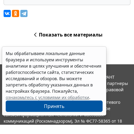
Показать все материалы
Мы обрабатываем локальные данные
браузера и используем инструменты
аналитики в целях улучшения и обеспечения
работоспособности сайта, статистических
© ООО "НПП "ГАРАНТ-СЕРВИС", 2026. Система ГАРАНТ
исследований и обзоров. Вы можете
выпускается с 1990 года. Компания "Гарант" и ее партнеры
запретить обработку указанных данных в
являются участниками Российской ассоциации правовой
настройках браузера. Пожалуйста,
информации ГАРАНТ.
ознакомьтесь с условиями их обработки
.
Портал ГАРАНТ.РУ зарегистрирован в качестве сетевого
Принять
издания Федеральной службой по надзору в сфере
связи,информационных технологий и массовых
коммуникаций (Роскомнадзором), Эл № ФС77-58365 от 18
июня 2014 года.