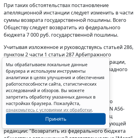
При таких обстоятельствах постановление
апелляционной инстанции следует изменить в части
суммы возврата государственной пошлины. Всего
Обществу следует возвратить из федерального
бюджета 7 000 руб. государственной пошлины.
Учитывая изложенное и руководствуясь
статьей 286,
пунктом 2 части 1 статьи 287
Арбитражного
процессуального кодекса Российской Федерации,
Мы обрабатываем локальные данные
Федеральный арбитражный суд Северо-Западного
браузера и используем инструменты
округа
аналитики в целях улучшения и обеспечения
работоспособности сайта, статистических
постановил:
исследований и обзоров. Вы можете
запретить обработку указанных данных в
постановление Тринадцатого арбитражного
настройках браузера. Пожалуйста,
апелляционного суда от 19.12.2006 по делу N А56-
ознакомьтесь с условиями их обработки
.
21512/2005 изменить, изложив третий абзац
Принять
резолютивной части постановления в следующей
редакции: "Возвратить из федерального бюджета