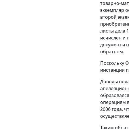
товарно-мат
экземпляр о
второй экзе
приобретенн
листы дела 1
исчислен и 
документы п
обратном.
Поскольку 
инстанции п
Доводы пода
апелляционн
образовался
операциям в
2006 года, 
осуществляе
Таким образ