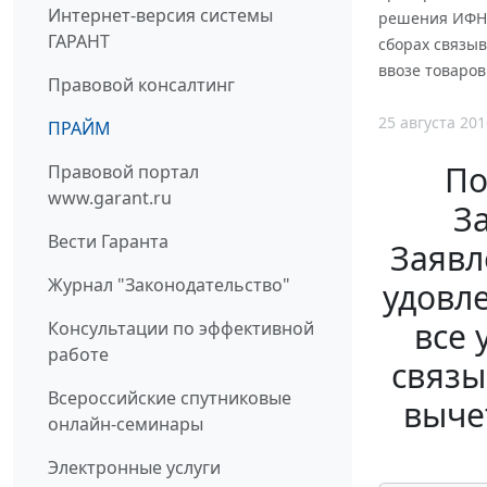
Интернет-версия системы
решения ИФНС 
ГАРАНТ
сборах связы
ввозе товаро
Правовой консалтинг
25 августа 201
ПРАЙМ
По
Правовой портал
www.garant.ru
За
Вести Гаранта
Заявл
Журнал "Законодательство"
удовл
все 
Консультации по эффективной
работе
связы
Всероссийские спутниковые
выче
онлайн-семинары
Электронные услуги