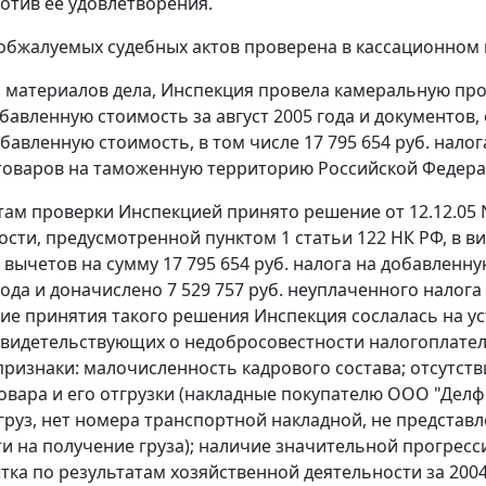
отив ее удовлетворения.
обжалуемых судебных актов проверена в кассационном 
з материалов дела, Инспекция провела камеральную п
обавленную стоимость за август 2005 года и документов
обавленную стоимость, в том числе 17 795 654 руб. нало
товаров на таможенную территорию Российской Федера
там проверки Инспекцией принято решение от 12.12.05
ости, предусмотренной
пунктом 1 статьи 122
НК РФ, в ви
вычетов на сумму 17 795 654 руб. налога на добавленну
 года и доначислено 7 529 757 руб. неуплаченного нало
ие принятия такого решения Инспекция сослалась на у
свидетельствующих о недобросовестности налогоплател
ризнаки: малочисленность кадрового состава; отсутств
овара и его отгрузки (накладные покупателю ООО "Делф
руз, нет номера транспортной накладной, не представ
и на получение груза); наличие значительной прогрес
тка по результатам хозяйственной деятельности за 2004