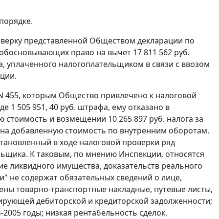
порядке.
роверку представленной Обществом декларации по
, обосновывающих право на вычет 17 811 562 руб.
га, уплаченного налогоплательщиком в связи с ввозом
ции.
 N 455, которым Общество привлечено к налоговой
де 1 505 951, 40 руб. штрафа, ему отказано в
ю стоимость и возмещении 10 265 897 руб. налога за
га на добавленную стоимость по внутренним оборотам.
становленный в ходе налоговой проверки ряд
ьщика. К таковым, по мнению Инспекции, относятся
ие ликвидного имущества, доказательств реального
и" не содержат обязательных сведений о лице,
лены товарно-транспортные накладные, путевые листы,
сирующей дебиторской и кредиторской задолженности;
-2005 годы; низкая рентабельность сделок,