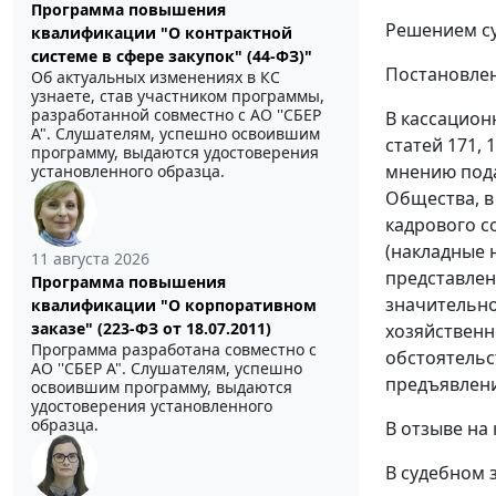
Программа повышения
Решением су
квалификации "О контрактной
системе в сфере закупок" (44-ФЗ)"
Постановлен
Об актуальных изменениях в КС
узнаете, став участником программы,
разработанной совместно с АО ''СБЕР
В кассацион
А". Слушателям, успешно освоившим
статей 171,
1
программу, выдаются удостоверения
мнению пода
установленного образца.
Общества, в
кадрового с
(накладные 
11 августа 2026
представлен
Программа повышения
значительно
квалификации "О корпоративном
заказе" (223-ФЗ от 18.07.2011)
хозяйственн
Программа разработана совместно с
обстоятельс
АО ''СБЕР А". Слушателям, успешно
предъявлени
освоившим программу, выдаются
удостоверения установленного
образца.
В отзыве на
В судебном 