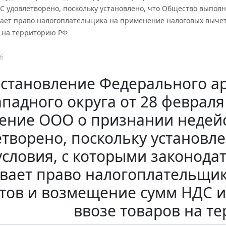
удовлетворено, поскольку установлено, что Общество выполнил
вает право налогоплательщика на применение налоговых выче
в на территорию РФ
6
становление Федерального ар
падного округа от 28 февраля 
ение ООО о признании неде
етворено, поскольку установл
условия, с которыми законодат
вает право налогоплательщи
тов и возмещение сумм НДС и
ввозе товаров на т