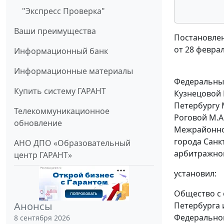
"Экспресс Проверка"
Ваши преимущества
Постановлен
от 28 феврал
Информационный банк
Информационные материалы
Федеральный
Купить систему ГАРАНТ
Кузнецовой 
Петербургу 
Телекоммуникационное
Роговой М.А
обновление
Межрайонной
города Санкт
АНО ДПО «Образовательный
арбитражного
центр ГАРАНТ»
установил:
Общество с 
Анонсы
Петербурга 
Федеральной 
8 сентября 2026