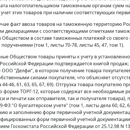
лата налогоплательщиком таможенным органам сумм на
 учет этих товаров при наличии соответствующих перв
учае факт ввоза товаров на таможенную территорию Р
 декларациями с соответствующими отметками таможни (т
 Обществом в составе таможенных платежей со своего с
оручениями (том 1, листы 70-78, листы 45, 47, том 1).
ые Обществом товары приняты к учету в установленно
Российской Федерации подтверждается книгой продаж; 
 ООО "Делфи", в котором получение товара покупателем
обственными силами покупателя, что объясняет отсутст
а 44-46, 61, 63, 65, 67, 69). Отгрузка товара покупате
по форме
ТОРГ-12,
которые содержат все необходимые ре
си и печати как отправителя, так и получателя товара)
29-ФЗ "О бухгалтерском учете" (том 1, листы дела 60, 62,
ию и заполнению форм первичной учетной документаци
фицированных форм первичной учетной документации 
ием Госкомстата Российской Федерации
от 25.12.98 N 13