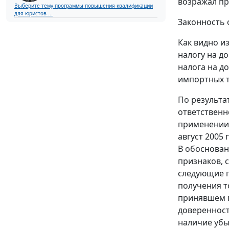
возражал пр
Выберите тему программы повышения квалификации
для юристов ...
Законность 
Как видно и
налогу на д
налога на д
импортных 
По результа
ответственн
применении 
август 2005
В обоснован
признаков, 
следующие п
получения т
принявшем г
доверенност
наличие убы