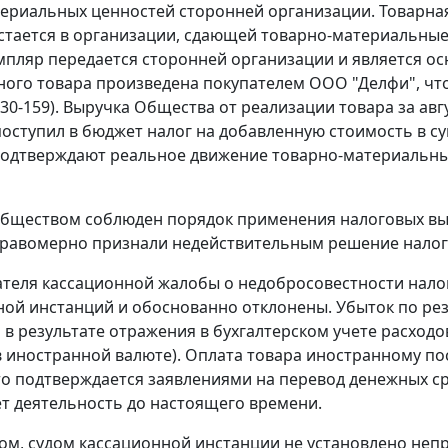
ериальных ценностей сторонней организации. Товарная 
стается в организации, сдающей товарно-материальные 
мпляр передается сторонней организации и является ос
ого товара произведена покупателем ООО "Делфи", чт
30-159). Выручка Общества от реализации товара за авгус
поступил в бюджет налог на добавленную стоимость в су
одтверждают реальное движение товарно-материальных
Обществом соблюден порядок применения налоговых вы
равомерно признали недействительным решение налог
теля кассационной жалобы о недобросовестности нало
ой инстанций и обоснованно отклонены. Убыток по резу
 в результате отражения в бухгалтерском учете расход
 иностранной валюте). Оплата товара иностранному по
что подтверждается заявлениями на перевод денежных сре
т деятельность до настоящего времени.
ом, судом кассационной инстанции не установлено неп