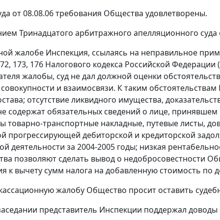
да от 08.08.06 требования Общества удовлетворены.
ием Тринадцатого арбитражного апелляционного суда от
ной жалобе Инспекция, ссылаясь на неправильное прим
72,
173,
176
Налогового кодекса Российской Федерации (д
теля жалобы, суд не дал должной оценки обстоятельст
 совокупности и взаимосвязи. К таким обстоятельства
остава; отсутствие ликвидного имущества, доказательст
не содержат обязательных сведений о лице, принявшем 
ы товарно-транспортные накладные, путевые листы, дов
й прогрессирующей дебиторской и кредиторской задол
ой деятельности за 2004-2005 годы; низкая рентабельно
тва позволяют сделать вывод о недобросовестности О
я к вычету сумм налога на добавленную стоимость по де
 кассационную жалобу Общество просит оставить судеб
заседании представитель Инспекции поддержал доводы