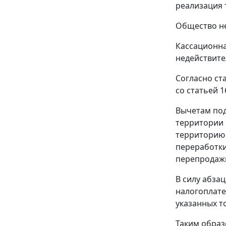
реализация 
Общество не
Кассационна
недействит
Согласно
ст
со
статьей 1
Вычетам под
территории 
территорию
переработки
перепродаж
В силу
абзац
налогоплате
указанных т
Таким образ