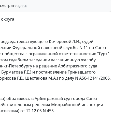
 смотрите
здесь
 округа
председательствующего Кочеровой Л.И., судей
пекции Федеральной налоговой службы N 11 по Санкт-
, от общества с ограниченной ответственностью "Гурт"
крытом судебном заседании кассационную жалобу
нкт-Петербургу на решение Арбитражного суда
я Бурматова Г.Е.) и постановление Тринадцатого
рисова Г.В., Шестакова М.А.) по делу N А56-12141/2006,
во) обратилось в Арбитражный суд города Санкт-
недействительным решения Межрайонной инспекции
пекция) от 12.12.05 N 455.