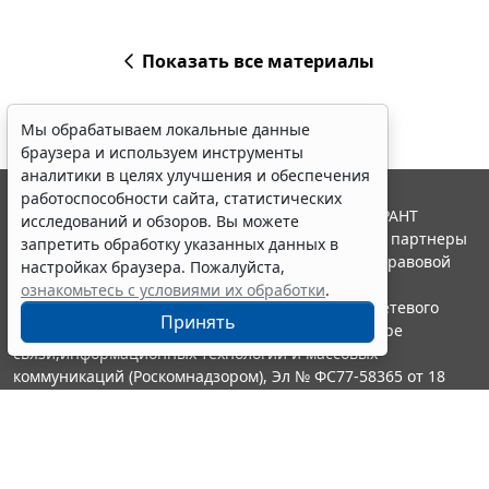
Показать все материалы
Мы обрабатываем локальные данные
браузера и используем инструменты
аналитики в целях улучшения и обеспечения
работоспособности сайта, статистических
© ООО "НПП "ГАРАНТ-СЕРВИС", 2026. Система ГАРАНТ
исследований и обзоров. Вы можете
выпускается с 1990 года. Компания "Гарант" и ее партнеры
запретить обработку указанных данных в
являются участниками Российской ассоциации правовой
настройках браузера. Пожалуйста,
информации ГАРАНТ.
ознакомьтесь с условиями их обработки
.
Портал ГАРАНТ.РУ зарегистрирован в качестве сетевого
Принять
издания Федеральной службой по надзору в сфере
связи,информационных технологий и массовых
коммуникаций (Роскомнадзором), Эл № ФС77-58365 от 18
июня 2014 года.
16+
Контакты
8-800-200-88-88