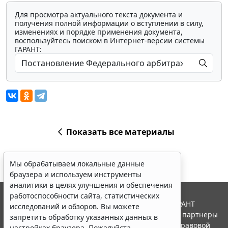
Для просмотра актуального текста документа и
получения полной информации о вступлении в силу,
изменениях и порядке применения документа,
воспользуйтесь поиском в Интернет-версии системы
ГАРАНТ:
Показать все материалы
Мы обрабатываем локальные данные
браузера и используем инструменты
аналитики в целях улучшения и обеспечения
работоспособности сайта, статистических
© ООО "НПП "ГАРАНТ-СЕРВИС", 2026. Система ГАРАНТ
исследований и обзоров. Вы можете
выпускается с 1990 года. Компания "Гарант" и ее партнеры
запретить обработку указанных данных в
являются участниками Российской ассоциации правовой
настройках браузера. Пожалуйста,