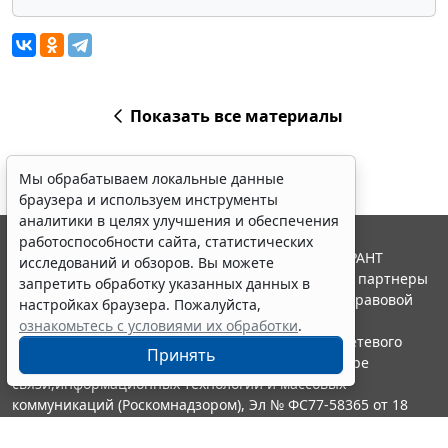
Показать все материалы
Мы обрабатываем локальные данные
браузера и используем инструменты
аналитики в целях улучшения и обеспечения
работоспособности сайта, статистических
© ООО "НПП "ГАРАНТ-СЕРВИС", 2026. Система ГАРАНТ
исследований и обзоров. Вы можете
выпускается с 1990 года. Компания "Гарант" и ее партнеры
запретить обработку указанных данных в
являются участниками Российской ассоциации правовой
настройках браузера. Пожалуйста,
информации ГАРАНТ.
ознакомьтесь с условиями их обработки
.
Портал ГАРАНТ.РУ зарегистрирован в качестве сетевого
Принять
издания Федеральной службой по надзору в сфере
связи,информационных технологий и массовых
коммуникаций (Роскомнадзором), Эл № ФС77-58365 от 18
июня 2014 года.