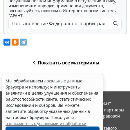
получения полной информации о вступлении в силу,
изменениях и порядке применения документа,
воспользуйтесь поиском в Интернет-версии системы
ГАРАНТ:
Показать все материалы
Мы обрабатываем локальные данные
браузера и используем инструменты
аналитики в целях улучшения и обеспечения
работоспособности сайта, статистических
© ООО "НПП "ГАРАНТ-СЕРВИС", 2026. Система ГАРАНТ
исследований и обзоров. Вы можете
выпускается с 1990 года. Компания "Гарант" и ее партнеры
запретить обработку указанных данных в
являются участниками Российской ассоциации правовой
настройках браузера. Пожалуйста,
информации ГАРАНТ.
ознакомьтесь с условиями их обработки
.
Портал ГАРАНТ.РУ зарегистрирован в качестве сетевого