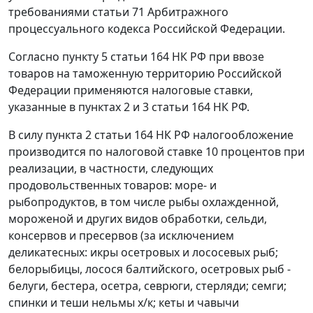
требованиями
статьи 71
Арбитражного
процессуального кодекса Российской Федерации.
Согласно
пункту 5 статьи 164
НК РФ при ввозе
товаров на таможенную территорию Российской
Федерации применяются налоговые ставки,
указанные в
пунктах 2
и
3 статьи 164
НК РФ.
В силу
пункта 2 статьи 164
НК РФ налогообложение
производится по налоговой ставке 10 процентов при
реализации, в частности, следующих
продовольственных товаров: море- и
рыбопродуктов, в том числе рыбы охлажденной,
мороженой и других видов обработки, сельди,
консервов и пресервов (за исключением
деликатесных: икры осетровых и лососевых рыб;
белорыбицы, лосося балтийского, осетровых рыб -
белуги, бестера, осетра, севрюги, стерляди; семги;
спинки и теши нельмы х/к; кеты и чавычи