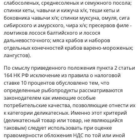
слабосоленых, среднесоленых и семужного посола;
спинки кеты, чавычи и кижуча х/к, теши кеты и
боковника чавычи х/к; спинки муксуна, омуля, сига
сибирского и амурского, чира х/к; пресервов филе -
ломтиков лосося балтийского и лосося
дальневосточного; мяса крабов и наборов
отдельных конечностей крабов варено-мороженых;
лангустов).
По смыслу приведенного положения
пункта 2 статьи
164
НК РФ исключение из правила о налоговой
ставке 10 процентов обусловлено тем, что
определенные рыбопродукты рассматриваются
законодателем как имеющие особые
потребительские качества, позволяющие отнести их
к категории деликатесных. Именно этот критерий
(деликатесный товар или товар, не являющийся
таковым) следует использовать при оценке
правомерности обложения НДС по той или иной