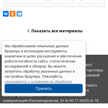
Показать все материалы
Мы обрабатываем локальные данные
браузера и используем инструменты
аналитики в целях улучшения и обеспечения
работоспособности сайта, статистических
© ООО "НПП "ГАРАНТ-СЕРВИС", 2026. Система ГАРАНТ
исследований и обзоров. Вы можете
выпускается с 1990 года. Компания "Гарант" и ее партнеры
запретить обработку указанных данных в
являются участниками Российской ассоциации правовой
настройках браузера. Пожалуйста,
информации ГАРАНТ.
ознакомьтесь с условиями их обработки
.
Портал ГАРАНТ.РУ зарегистрирован в качестве сетевого
Принять
издания Федеральной службой по надзору в сфере
связи,информационных технологий и массовых
коммуникаций (Роскомнадзором), Эл № ФС77-58365 от 18
июня 2014 года.