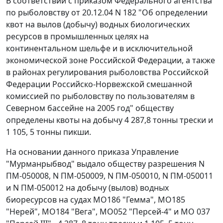
В соответствии с приказом Федерального агентства
по рыболовству
от 20.12.04 N 182
"Об определении
квот на вылов (добычу) водных биологических
ресурсов в промышленных целях на
континентальном шельфе и в исключительной
экономической зоне Российской Федерации, а также
в районах регулирования рыболовства Российской
Федерации Российско-Норвежской смешанной
комиссией по рыболовству по пользователям в
Северном бассейне на 2005 год" обществу
определены квоты на добычу 4 287,8 тонны трески и
1 105, 5 тонны пикши.
На основании данного приказа Управление
"Мурманрыбвод" выдало обществу разрешения N
ПМ-050008, N ПМ-050009, N ПМ-050010, N ПМ-050011
и N ПМ-050012 на добычу (вылов) водных
биоресурсов на судах МО186 "Гемма", МО185
"Нерей", МО184 "Вега", МО052 "Персей-4" и МО 037