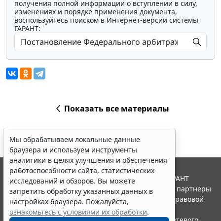
получения полной информации о вступлении в силу,
изменениях и порядке применения документа,
воспользуйтесь поиском в Интернет-версии системы
ГАРАНТ:
Показать все материалы
Мы обрабатываем локальные данные
браузера и используем инструменты
аналитики в целях улучшения и обеспечения
работоспособности сайта, статистических
© ООО "НПП "ГАРАНТ-СЕРВИС", 2026. Система ГАРАНТ
исследований и обзоров. Вы можете
выпускается с 1990 года. Компания "Гарант" и ее партнеры
запретить обработку указанных данных в
являются участниками Российской ассоциации правовой
настройках браузера. Пожалуйста,
информации ГАРАНТ.
ознакомьтесь с условиями их обработки
.
Портал ГАРАНТ.РУ зарегистрирован в качестве сетевого