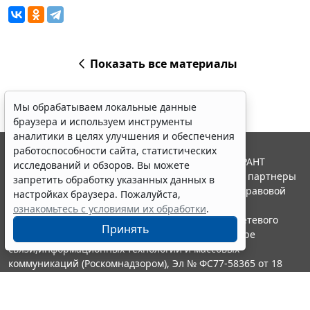
Показать все материалы
Мы обрабатываем локальные данные
браузера и используем инструменты
аналитики в целях улучшения и обеспечения
работоспособности сайта, статистических
© ООО "НПП "ГАРАНТ-СЕРВИС", 2026. Система ГАРАНТ
исследований и обзоров. Вы можете
выпускается с 1990 года. Компания "Гарант" и ее партнеры
запретить обработку указанных данных в
являются участниками Российской ассоциации правовой
настройках браузера. Пожалуйста,
информации ГАРАНТ.
ознакомьтесь с условиями их обработки
.
Портал ГАРАНТ.РУ зарегистрирован в качестве сетевого
Принять
издания Федеральной службой по надзору в сфере
связи,информационных технологий и массовых
коммуникаций (Роскомнадзором), Эл № ФС77-58365 от 18
июня 2014 года.
16+