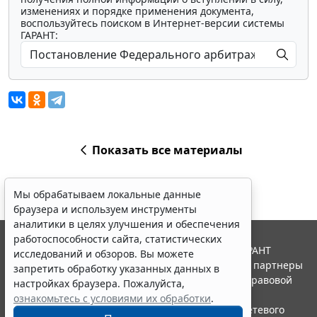
изменениях и порядке применения документа,
воспользуйтесь поиском в Интернет-версии системы
ГАРАНТ:
Показать все материалы
Мы обрабатываем локальные данные
браузера и используем инструменты
аналитики в целях улучшения и обеспечения
работоспособности сайта, статистических
© ООО "НПП "ГАРАНТ-СЕРВИС", 2026. Система ГАРАНТ
исследований и обзоров. Вы можете
выпускается с 1990 года. Компания "Гарант" и ее партнеры
запретить обработку указанных данных в
являются участниками Российской ассоциации правовой
настройках браузера. Пожалуйста,
информации ГАРАНТ.
ознакомьтесь с условиями их обработки
.
Портал ГАРАНТ.РУ зарегистрирован в качестве сетевого