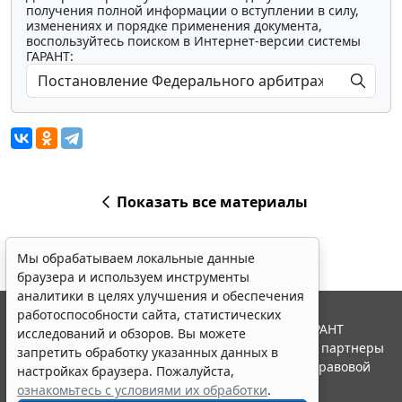
получения полной информации о вступлении в силу,
изменениях и порядке применения документа,
воспользуйтесь поиском в Интернет-версии системы
ГАРАНТ:
Показать все материалы
Мы обрабатываем локальные данные
браузера и используем инструменты
аналитики в целях улучшения и обеспечения
работоспособности сайта, статистических
© ООО "НПП "ГАРАНТ-СЕРВИС", 2026. Система ГАРАНТ
исследований и обзоров. Вы можете
выпускается с 1990 года. Компания "Гарант" и ее партнеры
запретить обработку указанных данных в
являются участниками Российской ассоциации правовой
настройках браузера. Пожалуйста,
информации ГАРАНТ.
ознакомьтесь с условиями их обработки
.