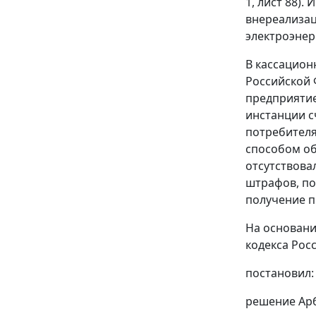
1, лист 88)
внереализац
электроэнер
В кассацион
Российской 
предприятие
инстанции с
потребителя
способом об
отсутствова
штрафов, по
получение п
На основани
кодекса Рос
постановил:
решение Арб