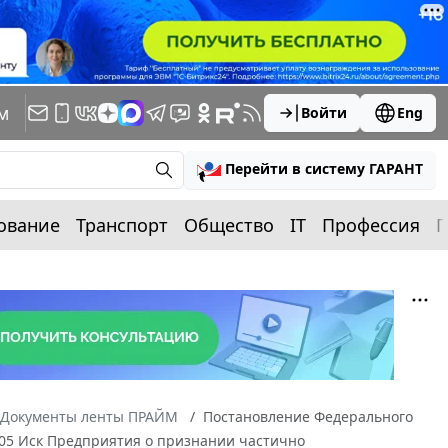
м
Войти
Eng
Перейти в систему ГАРАНТ
ование
Транспорт
Общество
IT
Профессия
П
Документы ленты ПРАЙМ
Постановление Федерального
2005 Иск Предприятия о признании частично