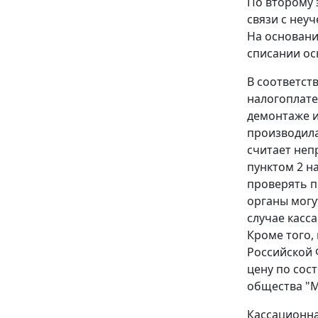
По второму 
связи с неу
На основани
списании ос
В соответст
налогоплате
демонтаже и
производила
считает неп
пунктом 2
на
проверять п
органы могу
случае касс
Кроме того,
Российской 
цену по сос
общества "
Кассационна