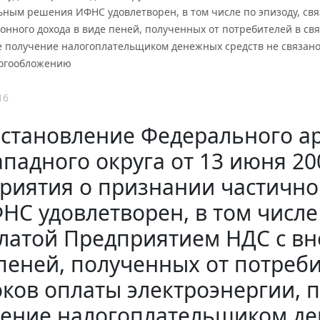
ьным решения ИФНС удовлетворен, в том числе по эпизоду, св
нного дохода в виде пеней, полученных от потребителей в свя
 получение налогоплательщиком денежных средств не связано с 
огообложению
16
становление Федерального ар
ападного округа от 13 июня 200
риятия о признании частичн
НС удовлетворен, в том числе 
латой Предприятием НДС с вн
пеней, полученных от потреб
оков оплаты электроэнергии, п
ение налогоплательщиком ден