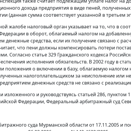
. Инспекция также считает подлежащим уплате налог на д
ионного дохода предприятия в виде пеней, полученных
гии (данная сумма соответствует указанной в третьем эп
ной жалобе налоговый орган указывает на то, что в соо
Федерации в оборот, облагаемый налогом на добавлен
м денежные средства, если их получение связано с рас
читает, что пени должны компенсировать потери поста
ми. Согласно
статье 329
Гражданского кодекса Российск
еспечения исполнения обязательств. В 2002 году в
стат
ли положения о включении в базу, облагаемую налогом 
лученных налогоплательщиком за неисполнение или не
редприятием денежных средств не связано с реализацией
и изложенного и руководствуясь
статьей 286,
пунктом 1
сийской Федерации, Федеральный арбитражный суд Сев
итражного суда Мурманской области от 17.11.2005 и п