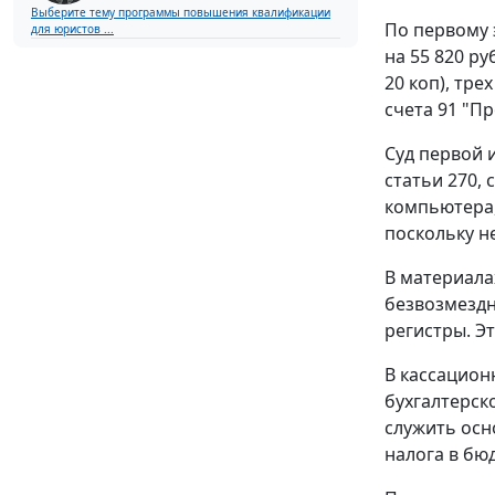
Выберите тему программы повышения квалификации
По первому 
для юристов ...
на 55 820 ру
20 коп), тре
счета 91 "П
Суд первой 
статьи 270,
компьютера,
поскольку н
В материалах
безвозмездн
регистры. Э
В кассацион
бухгалтерск
служить осн
налога в бю