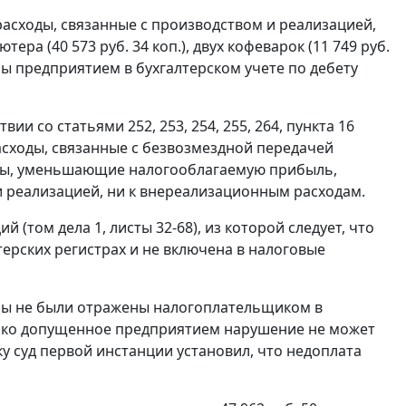
расходы, связанные с производством и реализацией,
ера (40 573 руб. 34 коп.), двух кофеварок (11 749 руб.
жены предприятием в бухгалтерском учете по дебету
ствии со
статьями 252,
253,
254,
255,
264,
пункта 16
сходы, связанные с безвозмездной передачей
оды, уменьшающие налогооблагаемую прибыль,
 и реализацией, ни к внереализационным расходам.
 (том дела 1, листы 32-68), из которой следует, что
ерских регистрах и не включена в налоговые
ммы не были отражены налогоплательщиком в
нако допущенное предприятием нарушение не может
у суд первой инстанции установил, что недоплата