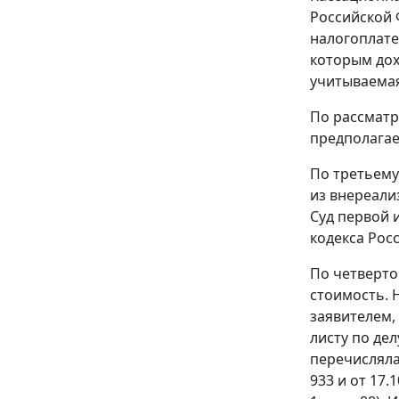
Российской 
налогоплате
которым дох
учитываемая
По рассматр
предполагае
По третьему
из внереали
Суд первой 
кодекса Рос
По четверто
стоимость. Н
заявителем,
листу по де
перечисляла
933 и от 17.