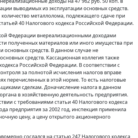
нереализационные доходы на 47 962 руб. 50 коп. в
ации выводимых из эксплуатации основных средств.
 количество металлолома, подлежащего сдаче при
статьей 40
Налогового кодекса Российской Федерации.
ской Федерации внереализационными доходами
ости полученных материалов или иного имущества при
 основных средств. В данном случае не
основных средств. Кассационная коллегия также
кодекса Российской Федерации. В соответствии с
онтроля за полнотой исчисления налогов вправе
ях перечисленных в этой норме. То есть налоговые
щиками сделкам. Доначисление налога в данном
органа в хозяйственную деятельность предприятия.
тствии с требованиями
статьи 40
Налогового кодекса
да предприятия за 2002 год, инспекция применила
ночную цену, а цену открытого акционерного
равомерно сослался на
статью 247
Налогового кодекса