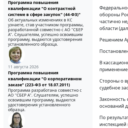
Программа повышения
Федеральное
квалификации "О контрактной
обороны Рос
системе в сфере закупок" (44-ФЗ)"
Об актуальных изменениях в КС
частично н
узнаете, став участником программы,
области (дал
разработанной совместно с АО ''СБЕР
А". Слушателям, успешно освоившим
Решением Ар
программу, выдаются удостоверения
установленного образца.
Постановлен
В кассацион
11 августа 2026
применение 
Программа повышения
квалификации "О корпоративном
Стороны о в
заказе" (223-ФЗ от 18.07.2011)
судебное зас
Программа разработана совместно с
АО ''СБЕР А". Слушателям, успешно
Законность 
освоившим программу, выдаются
удостоверения установленного
оснований д
образца.
По результа
инспекцией 