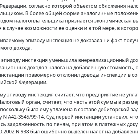
Федерации, согласно которой объектом обложения нал
льщиком. В более общей форме аналогичные положени
одом налогоплательщика признается экономическая вы
 в случае возможности ее оценки и в той мере, в котор
иваемому эпизоду инспекция не доказала ни факт получ
мого дохода.
 эпизоду инспекция уменьшила внереализационный доход
зационных доходов налога на добавленную стоимость,
инстанции правомерно отклонил доводы инспекции в с
сийской Федерации.
му эпизоду инспекция считает, что предприятие не уплат
алоговый орган, считает, что часть этой суммы в разме
 поскольку была ему уплачена в составе дебиторской з
лу N А42-3545/99-14. Суд первой инстанции установил, 
сь задолженность по пеням, при этом в платежных доку
10.2002 N 938 был ошибочно выделен налог на добавленну