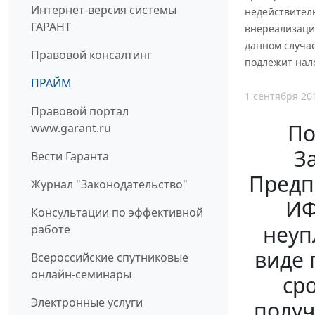
Интернет-версия системы
недействител
ГАРАНТ
внереализацио
данном случае
Правовой консалтинг
подлежит нал
ПРАЙМ
1 сентября 20
Правовой портал
По
www.garant.ru
З
Вести Гаранта
Предп
Журнал "Законодательство"
ИФ
Консультации по эффективной
неуп
работе
виде 
Всероссийские спутниковые
онлайн-семинары
ср
Электронные услуги
получ