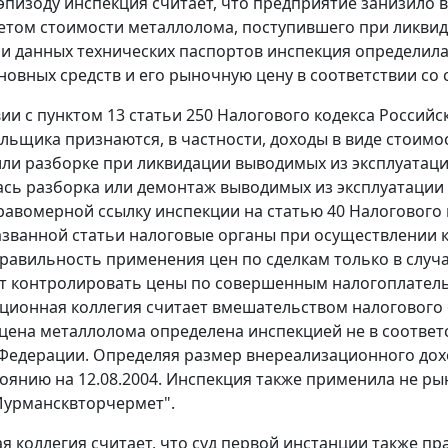
эпизоду инспекция считает, что предприятие занизило в
четом стоимости металлолома, поступившего при ликвид
и данных технических паспортов инспекция определила
новных средств и его рыночную цену в соответствии со
вии с
пунктом 13 статьи 250
Налогового кодекса Россий
льщика признаются, в частности, доходы в виде стоим
ли разборке при ликвидации выводимых из эксплуатации
сь разборка или демонтаж выводимых из эксплуатации 
равомерной ссылку инспекции на
статью 40
Налогового 
званной статьи налоговые органы при осуществлении к
равильность применения цен по сделкам только в случа
т контролировать цены по совершенным налогоплатель
ационная коллегия считает вмешательством налогового 
 цена металлолома определена инспекцией не в соотве
Федерации. Определяя размер внереализационного дохо
тоянию на 12.08.2004. Инспекция также применила не ры
Мурмансквторчермет".
я коллегия считает, что суд первой инстанции также п