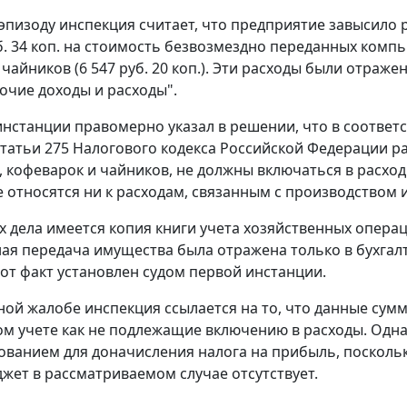
эпизоду инспекция считает, что предприятие завысило 
б. 34 коп. на стоимость безвозмездно переданных компьют
х чайников (6 547 руб. 20 коп.). Эти расходы были отра
рочие доходы и расходы".
инстанции правомерно указал в решении, что в соответ
статьи 275
Налогового кодекса Российской Федерации ра
 кофеварок и чайников, не должны включаться в расх
е относятся ни к расходам, связанным с производством
 дела имеется копия книги учета хозяйственных операций
ая передача имущества была отражена только в бухгалт
тот факт установлен судом первой инстанции.
ной жалобе инспекция ссылается на то, что данные су
ом учете как не подлежащие включению в расходы. Од
ованием для доначисления налога на прибыль, поскольк
джет в рассматриваемом случае отсутствует.