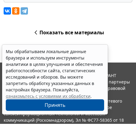
Показать все материалы
Мы обрабатываем локальные данные
браузера и используем инструменты
аналитики в целях улучшения и обеспечения
работоспособности сайта, статистических
© ООО "НПП "ГАРАНТ-СЕРВИС", 2026. Система ГАРАНТ
исследований и обзоров. Вы можете
выпускается с 1990 года. Компания "Гарант" и ее партнеры
запретить обработку указанных данных в
являются участниками Российской ассоциации правовой
настройках браузера. Пожалуйста,
информации ГАРАНТ.
ознакомьтесь с условиями их обработки
.
Портал ГАРАНТ.РУ зарегистрирован в качестве сетевого
Принять
издания Федеральной службой по надзору в сфере
связи,информационных технологий и массовых
коммуникаций (Роскомнадзором), Эл № ФС77-58365 от 18
июня 2014 года.