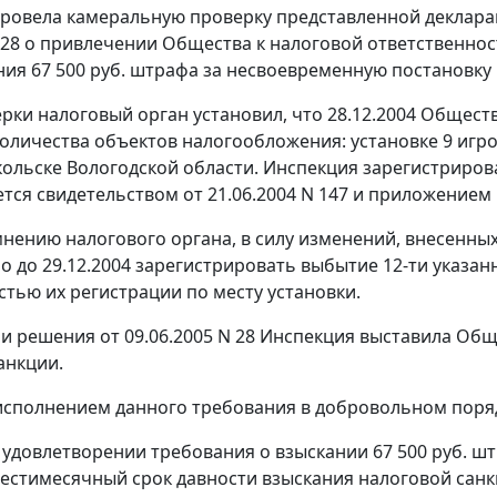
ровела камеральную проверку представленной декларац
N 28 о привлечении Общества к налоговой ответственно
ния 67 500 руб. штрафа за несвоевременную постановку 
ерки налоговый орган установил, что 28.12.2004 Общес
оличества объектов налогообложения: установке 9 игро
кольске Вологодской области. Инспекция зарегистриров
тся свидетельством от 21.06.2004 N 147 и приложением к
мнению налогового органа, в силу изменений, внесенны
о до 29.12.2004 зарегистрировать выбытие 12-ти указан
тью их регистрации по месту установки.
и решения от 09.06.2005 N 28 Инспекция выставила Обще
анкции.
еисполнением данного требования в добровольном поря
 удовлетворении требования о взыскании 67 500 руб. шт
стимесячный срок давности взыскания налоговой санк