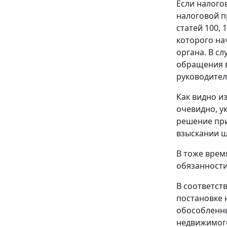
Если налого
налоговой п
статей 100,
1
которого на
органа. В с
обращения в
руководител
Как видно из
очевидно, у
решение при
взыскании ш
В тоже врем
обязанности
В соответст
постановке 
обособленны
недвижимого