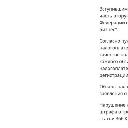
Вступившим 
часть втору
Федерации о
бизнес".
Согласно
пу
налогоплате
качестве на
каждого объ
налогоплате
регистрации
Объект нало
заявления о
Нарушение 
штрафа в тр
статьи 366
К