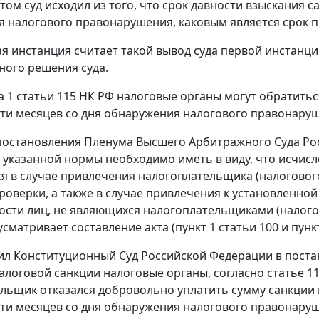
том суд исходил из того, что срок давности взыскания с
 налогового правонарушения, каковым является срок про
я инстанция считает такой вывод суда первой инстанц
ого решения суда.
а 1 статьи 115
НК РФ налоговые органы могут обратиться
ти месяцев со дня обнаружения налогового правонаруш
остановления Пленума Высшего Арбитражного Суда Росси
указанной нормы необходимо иметь в виду, что исчисле
я в случае привлечения налогоплательщика (налогового
роверки, а также в случае привлечения к установленно
ости лиц, не являющихся налогоплательщиками (налогов
усматривает составление акта (
пункт 1 статьи 100
и
пунк
ил Конституционный Суд Российской Федерации в пост
алоговой санкции налоговые органы, согласно статье 1
льщик отказался добровольно уплатить сумму санкции и
ти месяцев со дня обнаружения налогового правонаруш