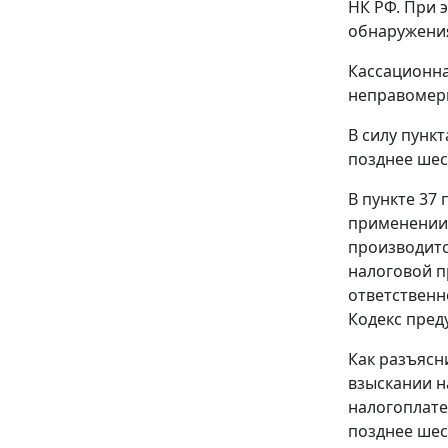
НК РФ. При э
обнаружения
Кассационна
неправомерн
В силу
пункт
позднее шес
В
пункте 37
п
применении 
производитс
налоговой п
ответственн
Кодекс пред
Как разъясн
взыскании н
налогоплате
позднее шес