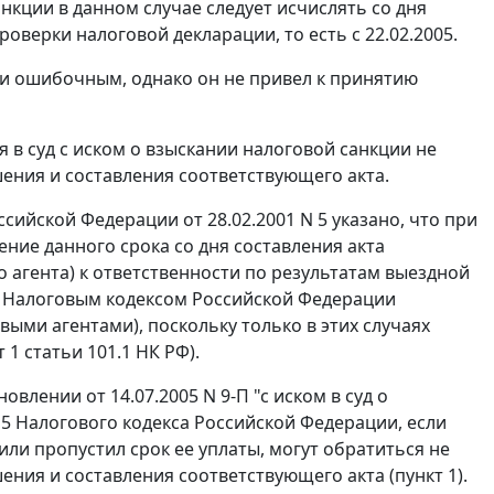
анкции в данном случае следует исчислять со дня
верки налоговой декларации, то есть с 22.02.2005.
ии ошибочным, однако он не привел к принятию
 в суд с иском о взыскании налоговой санкции не
ения и составления соответствующего акта.
йской Федерации от 28.02.2001 N 5 указано, что при
ние данного срока со дня составления акта
 агента) к ответственности по результатам выездной
й
Налоговым кодексом
Российской Федерации
ыми агентами), поскольку только в этих случаях
т 1 статьи 101.1
НК РФ).
ановлении
от 14.07.2005 N 9-П
"с иском в суд о
15 Налогового кодекса Российской Федерации, если
ли пропустил срок ее уплаты, могут обратиться не
ения и составления соответствующего акта (
пункт 1
).