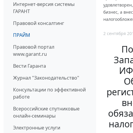
Интернет-версия системы
удовлетворен
ГАРАНТ
бизнес, а вн
налогообложе
Правовой консалтинг
2 сентября 20
ПРАЙМ
По
Правовой портал
www.garant.ru
Запа
Вести Гаранта
ИФ
Журнал "Законодательство"
О
регис
Консультации по эффективной
работе
вн
Всероссийские спутниковые
обяза
онлайн-семинары
нало
Электронные услуги