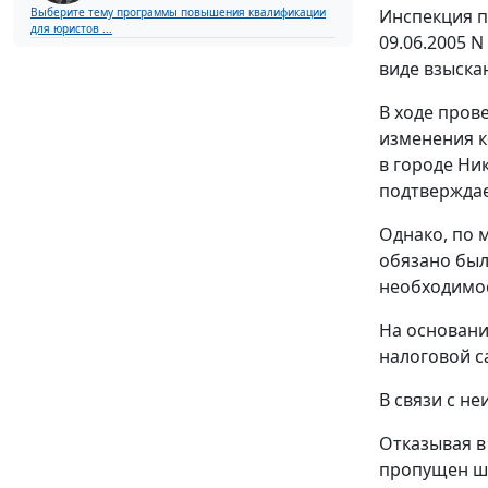
Инспекция п
Выберите тему программы повышения квалификации
для юристов ...
09.06.2005 
виде взыска
В ходе пров
изменения к
в городе Ни
подтверждае
Однако, по 
обязано был
необходимос
На основани
налоговой с
В связи с н
Отказывая в
пропущен ше