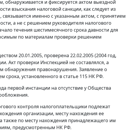
, обнаруживается и фиксируется актом выездной
сти взыскания налоговой санкции, как следует из
 связывается именно с указанным актом, с принятием
ости, а не с решением руководителя налогового
 начало течения шестимесячного срока давности для
ыносимым по материалам проверки решением
ством 20.01.2005, проверена 22.02.2005 (2004 год,
и. Акт проверки Инспекцией не составлялся, а
днем обнаружения правонарушения. Заявление о
ем срока, установленного в
статье 115
НК РФ.
уда первой инстанции на отсутствие у Общества
гообложения.
огового контроля налогоплательщики подлежат
ахождения организации, месту нахождения ее
 а также по месту нахождения принадлежащего им
ниям, предусмотренным НК РФ.