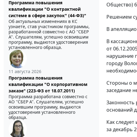
Программа повышения
Общество) 6
квалификации "О контрактной
системе в сфере закупок" (44-ФЗ)"
Решением су
Об актуальных изменениях в КС
узнаете, став участником программы,
В апелляцио
разработанной совместно с АО ''СБЕР
А". Слушателям, успешно освоившим
В кассацион
программу, выдаются удостоверения
установленного образца.
от 06.12.20
нарушение
городу Воло
необходимос
11 августа 2026
Программа повышения
Стороны о м
квалификации "О корпоративном
заседание не
заказе" (223-ФЗ от 18.07.2011)
Программа разработана совместно с
АО ''СБЕР А". Слушателям, успешно
Законность 
освоившим программу, выдаются
оснований д
удостоверения установленного
образца.
Как следует
за декабрь 2