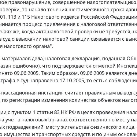
вое правонарушение, совершенное налогоплательщиком
роверки, то начало течения шестимесячного срока давно
01,
113
и
115
Налогового кодекса Российской Федерации,
чинается процесс привлечения к налоговой ответственн
лучаях же, когда акта налоговой проверки не требуется,
 суд о взыскании налоговой санкции связывается с в
я налогового органа".
 материалов дела, налоговая декларация, поданная Обще
казан ошибочно), что подтверждается отметкой Инспекци
нято 09.06.2005. Таким образом, 09.06.2005 является 
трафа в суд направлено 17.10.2005, то есть с соблюдени
я кассационная инстанция считает правильным вывод с
 по регистрации изменения количества объектов нало
вии с
пунктом 1 статьи 83
НК РФ в целях проведения нал
на учет в налоговых органах соответственно по месту н
х подразделений, месту жительства физического лица,
 имущества и транспортных средств и по иным основа