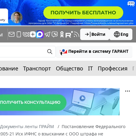
м
Войти
Eng
Перейти в систему ГАРАНТ
ование
Транспорт
Общество
IT
Профессия
П
Документы ленты ПРАЙМ
Постановление Федерального
9/2005-21 Иск ИФНС о взыскании с ООО штрафа не