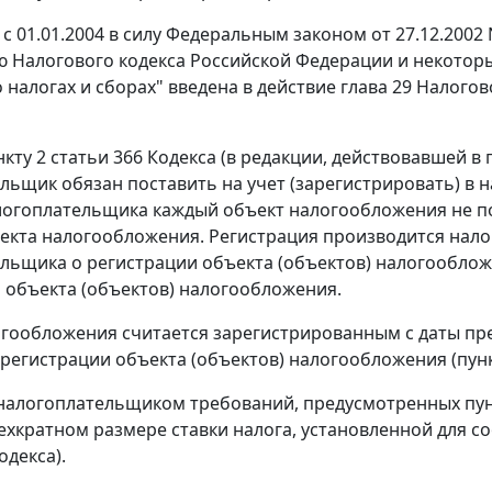
с 01.01.2004 в силу Федеральным законом
от 27.12.2002
ю Налогового кодекса Российской Федерации и некоторы
 налогах и сборах" введена в действие
глава 29
Налогово
нкту 2 статьи 366
Кодекса (в редакции, действовавшей 
льщик обязан поставить на учет (зарегистрировать) в н
логоплательщика каждый объект налогообложения не поз
екта налогообложения. Регистрация производится нал
льщика о регистрации объекта (объектов) налогооблож
 объекта (объектов) налогообложения.
гообложения считается зарегистрированным с даты пр
 регистрации объекта (объектов) налогообложения (
пун
налогоплательщиком требований, предусмотренных
пу
ехкратном размере ставки налога, установленной для с
одекса).