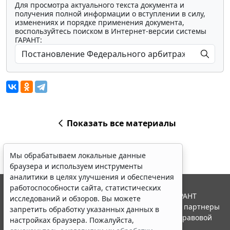
Для просмотра актуального текста документа и
получения полной информации о вступлении в силу,
изменениях и порядке применения документа,
воспользуйтесь поиском в Интернет-версии системы
ГАРАНТ:
Показать все материалы
Мы обрабатываем локальные данные
браузера и используем инструменты
аналитики в целях улучшения и обеспечения
работоспособности сайта, статистических
© ООО "НПП "ГАРАНТ-СЕРВИС", 2026. Система ГАРАНТ
исследований и обзоров. Вы можете
выпускается с 1990 года. Компания "Гарант" и ее партнеры
запретить обработку указанных данных в
являются участниками Российской ассоциации правовой
настройках браузера. Пожалуйста,
информации ГАРАНТ.