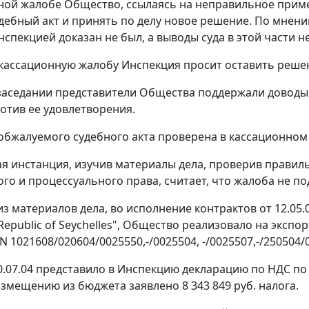
ной жалобе Общество, ссылаясь на неправильное прим
дебный акт и принять по делу новое решение. По мнен
спекцией доказан не был, а выводы суда в этой части н
 кассационную жалобу Инспекция просит оставить решен
заседании представители Общества поддержали доводы
отив ее удовлетворения.
обжалуемого судебного акта проверена в кассационном
я инстанция, изучив материалы дела, проверив прави
го и процессуального права, считает, что жалоба не п
из материалов дела, во исполнение контрактов от 12.05.0
 Republic of Seychelles", Общество реализовало на экс
) N 1021608/020604/0025550,-/0025504, -/0025507,-/250504/
.07.04 представило в Инспекцию декларацию по НДС по н
озмещению из бюджета заявлено 8 343 849 руб. налога.