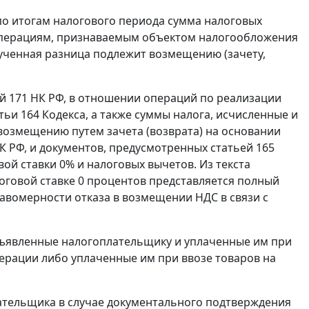
 по итогам налогового периода сумма налоговых
операциям, признаваемым объектом налогообложения
ученная разница подлежит возмещению (зачету,
й 171
НК РФ, в отношении операций по реализации
атьи 164
Кодекса, а также суммы налога, исчисленные и
возмещению путем зачета (возврата) на основании
К РФ, и документов, предусмотренных
статьей 165
й ставки 0% и налоговых вычетов. Из текста
логовой ставке 0 процентов представляется полный
правомерности отказа в возмещении НДС в связи с
ъявленные налогоплательщику и уплаченные им при
дерации либо уплаченные им при ввозе товаров на
ательщика в случае документального подтверждения