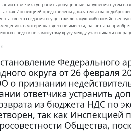
язании ответчика устранить допущенные нарушения путем воз
 так как Инспекцией представлены доказательства недобросовес
ента своего создания осуществляло какую-либо хозяйственную 
озмещению, в материалах дела не имеется, расчеты за приобр
жных средств по замкнутому кругу между участниками операци
16
становление Федерального ар
дного округа от 26 февраля 20
О о признании недействител
ании ответчика устранить д
озврата из бюджета НДС по э
етворен, так как Инспекцией 
росовестности Общества, поско