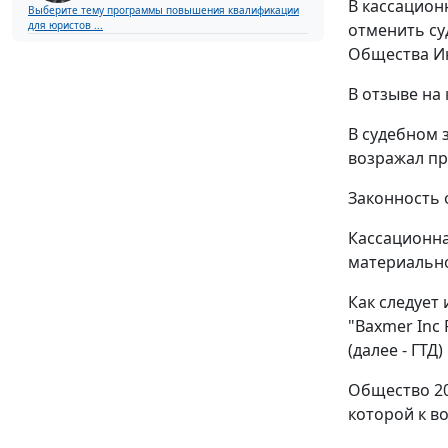
В кассацион
Выберите тему программы повышения квалификации
для юристов ...
отменить су
Общества Ин
В отзыве на
В судебном 
возражал пр
Законность 
Кассационна
материально
Как следует 
"Baxmer Inc
(далее - ГТД
Общество 20
которой к в