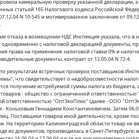
ровела камеральную проверку указанной декларации, а
енных
статьей 165
Налогового кодекса Российской Федера
07.12.04 N 10-545 и мотивированное заключение от 09.12
.
ие отказа в возмещении НДС Инспекция указала, что в
 одновременно с налоговой декларацией документы, 
ия права на применение налоговой ставки 0% и налогов
водительные документы, контракт от 12.05.04 N 72-4.
 по результатам встречных проверок поставщиков Инспе
хемы", что свидетельствует о недобросовестности нал
ется получение истребуемой суммы налога из бюджета, 
товаров - общество с ограниченной ответственностью "
й ответственностью "ОптЭкоПлюс" (далее - ООО "ОптЭко
 - Коньковым Геннадием Константиновичем. Затем 06.0
лиц. Поставщики товаров иной деятельности, кроме пос
и. На территорию Калининградской области товар не вво
ходя из документов, производилась в Санкт-Петербурге;
ства 16.06.04 и 17.06.04 и в те же дни произведена опл