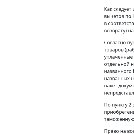
Как следует
вычетов по 
в соответст
возврату) н
Согласно
пу
товаров (раб
уплаченные 
отдельной н
названного 
названных н
пакет докум
непредставл
По
пункту 2 
приобретени
таможенную
Право на во