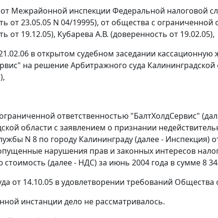
 от Межрайонной инспекции Федеральной налоговой слу
ть от 23.05.05 N 04/19995), от общества с ограниченной
ь от 19.12.05), Кубарева А.В. (доверенность от 19.02.05),
21.02.06 в открытом судебном заседании кассационную
рвис" на решение Арбитражного суда Калининградской обл
),
ограниченной ответственностью "БалтХолдСервис" (дал
дской области с заявлением о признании недействите
ужбы N 8 по городу Калининграду (далее - Инспекция) от
опущенные нарушения прав и законных интересов налог
стоимость (далее - НДС) за июнь 2004 года в сумме 8 34
да от 14.10.05 в удовлетворении требований Общества 
нной инстанции дело не рассматривалось.