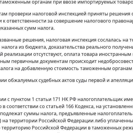
 таможенным органам при ввозе импортируемых товаро
там проверки налоговой инспекцией приняты решения от 2
 к ответственности за совершение налогового правон
указанных сумм налога.
званные решения, налоговая инспекция сослалась на т
налога из бюджета, доказательства реального получени
 реализации отсутствуют, оплата товара иностранным 
ным первичным документам происходит недобросовестн
налога на добавленную стоимость таможенным органам 
ии обжалуемых судебных актов суды первой и апелляц
.
вии с
пунктом 1 статьи 171
НК РФ налогоплательщик име
 в соответствии со
статьей 166
Кодекса, на установлен
подлежат суммы налога, предъявленные налогоплатель
уг) на территории Российской Федерации либо уплаченн
 территорию Российской Федерации в таможенных ре