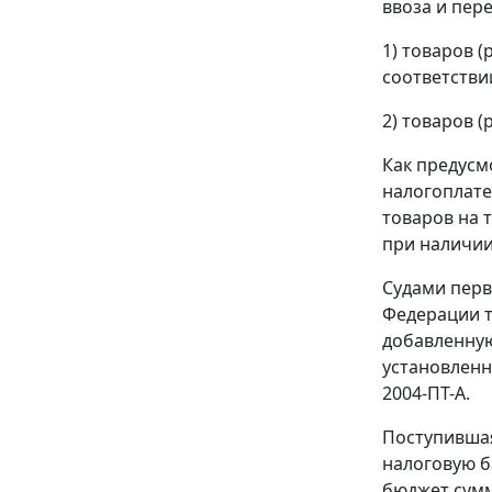
ввоза
и
пере
1) товаров 
соответстви
2) товаров (
Как предус
налогоплате
товаров на 
при наличии
Судами перв
Федерации т
добавленную
установленн
2004-ПТ-А.
Поступившая
налоговую б
бюджет сумм