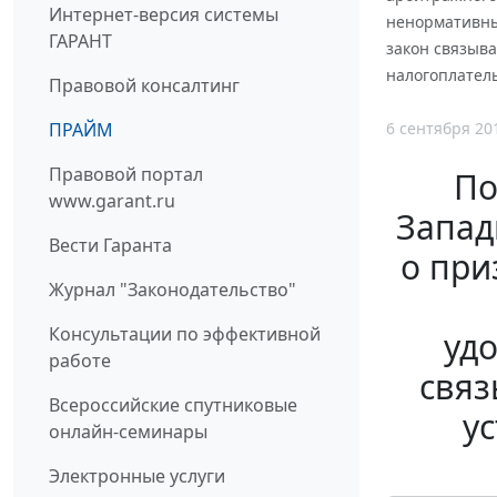
Интернет-версия системы
ненормативны
ГАРАНТ
закон связыва
налогоплател
Правовой консалтинг
6 сентября 20
ПРАЙМ
Правовой портал
По
www.garant.ru
Запад
Вести Гаранта
о при
Журнал "Законодательство"
Консультации по эффективной
удо
работе
связ
Всероссийские спутниковые
у
онлайн-семинары
Электронные услуги