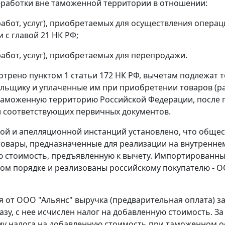
работки вне таможенной территории
в отношении:
(работ, услуг), приобретаемых для осуществления опер
и с
главой 21
НК РФ;
работ, услуг), приобретаемых для перепродажи.
мотрено
пунктом 1 статьи 172
НК РФ, вычетам подлежат т
льщику и уплаченные им при приобретении товаров (раб
таможенную территорию Российской Федерации, после при
 соответствующих первичных документов.
ой и апелляционной инстанций установлено, что обще
овары, предназначенные для реализации на внутреннем
 стоимость, предъявленную к вычету. Импортированны
ом порядке и реализованы российскому покупателю - ООО
 от ООО "Альянс" выручка (предварительная оплата) з
азу, с нее исчислен налог на добавленную стоимость. З
у налога на добавленную стоимость при таможенном 