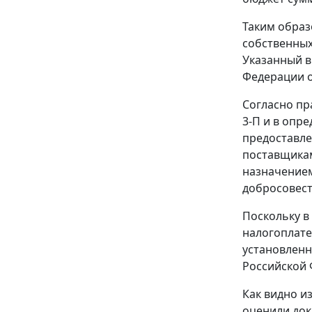
Таким образ
собственных
Указанный в
Федерации
Согласно пр
3-П
и в опр
предоставле
поставщикам
назначением
добросовес
Поскольку в
налогоплате
установленн
Российской
Как видно и
оценили док