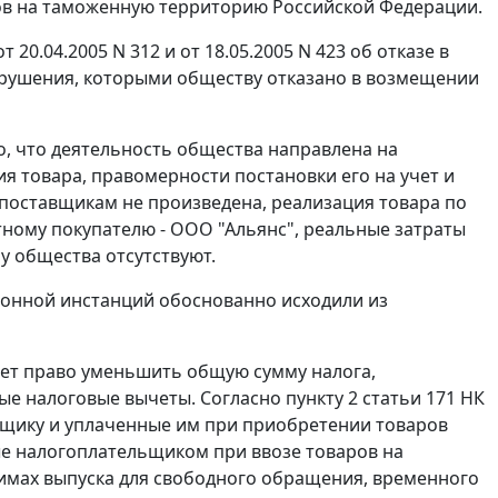
в на таможенную территорию Российской Федерации.
0.04.2005 N 312 и от 18.05.2005 N 423 об отказе в
арушения, которыми обществу отказано в возмещении
о, что деятельность общества направлена на
я товара, правомерности постановки его на учет и
поставщикам не произведена, реализация товара по
ому покупателю - ООО "Альянс", реальные затраты
у общества отсутствуют.
ионной инстанций обоснованно исходили из
ет право уменьшить общую сумму налога,
ные налоговые вычеты. Согласно
пункту 2 статьи 171
НК
щику и уплаченные им при приобретении товаров
ые налогоплательщиком при ввозе товаров на
жимах
выпуска для свободного обращения,
временного