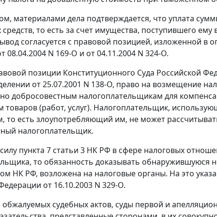
ом, материалами дела подтверждается, что уплата сумм
 средств, то есть за счет имущества, поступившего ему
ывод согласуется с правовой позицией, изложенной в 
от 08.04.2004 N 169-О
и
от 04.11.2004 N 324-О.
авовой позиции Конституционного Суда Российской Фе
еделении
от 25.07.2001 N 138-О,
право на возмещение нал
но добросовестным налогоплательщикам для компенсац
 товаров (работ, услуг). Налогоплательщик, использую
, то есть злоупотребляющий им, не может рассчитывать
тный налогоплательщик.
 силу
пункта 7 статьи 3
НК РФ в сфере налоговых отноше
льщика, то обязанность доказывать обнаружившуюся н
ом НК РФ, возложена на налоговые органы. На это указ
 Федерации
от 16.10.2003 N 329-О.
з обжалуемых судебных актов, суды первой и апелляцио
азательства, представленные сторонами, в их совокупн