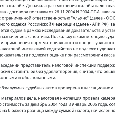
я в жалобе. До начала рассмотрения жалобы налоговая
тва - договора поставки от 26.11.2004 N 2004-ПТ-А, зак
 ограниченной ответственностью "Альянс" (далее - ООО
ного кодекса Российской Федерации (далее - АПК РФ), 
ется судом в рамках исследования доказательств и уста
 назначения экспертизы. Поскольку в компетенцию суда
и применения норм материального и процессуального 
налоговой инспекцией ходатайство не подлежит удовле
оказательств подлежат оценке при рассмотрении касс
заседании представитель налоговой инспекции поддерж
осил оставить ее без удовлетворения, считая, что реш
аконными и обоснованными.
обжалуемых судебных актов проверена в кассационном 
з материалов дела, налоговая инспекция провела камер
 стоимость за декабрь 2004 года и январь 2005 года, 
из бюджета разница между суммой налога, начисленно