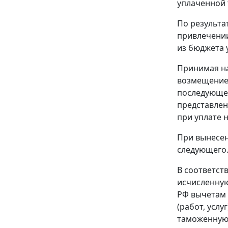
уплаченной
По результа
привлечении
из бюджета 
Принимая на
возмещение 
последующей
представлен
при уплате 
При вынесен
следующего
В соответст
исчисленную
РФ вычетам 
(работ, усл
таможенную