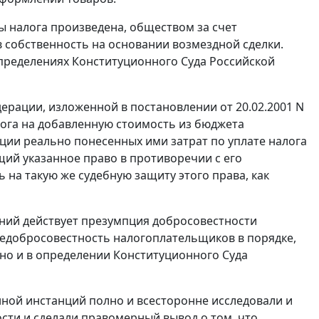
ы налога произведена, обществом за счет
 в собственность на основании возмездной сделки.
определениях Конституционного Суда Российской
дерации, изложенной в постановлении
от 20.02.2001 N
ога на добавленную стоимость из бюджета
ии реально понесенных ими затрат по уплате налога
щий указанное право в противоречии с его
 на такую же судебную защиту этого права, как
ний действует презумпция добросовестности
едобросовестность налогоплательщиков в порядке,
ано и в определении Конституционного Суда
нной инстанций полно и всесторонне исследовали и
ости и сделали правомерный вывод о том, что