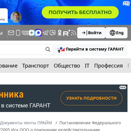
м
Войти
Eng
Перейти в систему ГАРАНТ
ование
Транспорт
Общество
IT
Профессия
П
Документы ленты ПРАЙМ
Постановление Федерального
45/2005 Иск ООО о признании недействительными