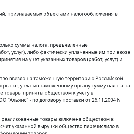
аций, признаваемых объектами налогообложения в
олько суммы налога, предъявленные
от, услуг), либо фактически уплаченные им при ввозе
нятия на учет указанных товаров (работ, услуг) и
ство ввезло на таможенную территорию Российской
 рынке, уплатив таможенному органу сумму налога на
е товары приняты обществом к учету в
 "Альянс" - по договору поставки от 26.11.2004 N
а реализованные товары включена обществом в
а счет указанной выручки общество перечислило в
оформлении товаров.