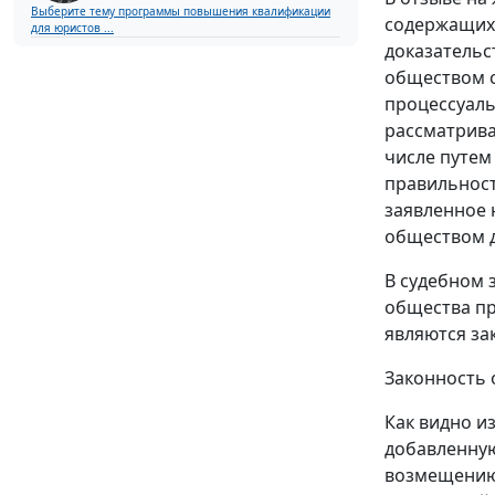
Выберите тему программы повышения квалификации
содержащихс
для юристов ...
доказательс
обществом с
процессуаль
рассматрива
числе путем
правильност
заявленное 
обществом д
В судебном 
общества пр
являются з
Законность 
Как видно и
добавленную
возмещению 