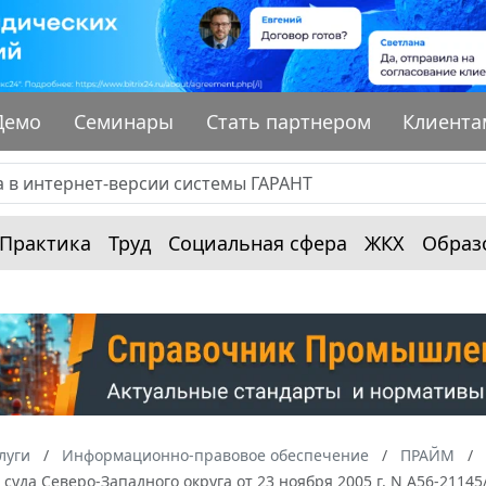
Демо
Семинары
Стать партнером
Клиента
Практика
Труд
Социальная сфера
ЖКХ
Образ
луги
Информационно-правовое обеспечение
ПРАЙМ
суда Северо-Западного округа от 23 ноября 2005 г. N А56-211