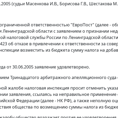
8.2005 (судьи Масенкова И.В., Борисова Г.В., Шестакова М.
ограниченной ответственностью "ЕвроПост" (далее - об
и Ленинградской области с заявлением о признании 
ой налоговой службы России по Ленинградской области (д
N 423 об отказе в привлечении к ответственности за со
нспекции возместить из бюджета сумму налога на добав
да от 30.06.2005 заявление удовлетворено.
ием Тринадцатого арбитражного апелляционного суда от
ной жалобе налоговая инспекция просит отменить указа
нии заявления, ссылаясь на неправильное применени
сийской Федерации (далее - НК РФ), а также неполную о
ствия общества по возмещению суммы налога из бюдже
 жалобу общество возражает против ее удовлетворения,