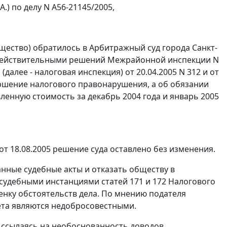
А.) по делу N А56-21145/2005,
щество) обратилось в Арбитражный суд города Санкт-
недействительными решений Межрайонной инспекции N
алее - налоговая инспекция) от 20.04.2005 N 312 и от
вершение налогового правонарушения, а об обязании
ленную стоимость за декабрь 2004 года и январь 2005
 18.08.2005 решение суда оставлено без изменения.
нные судебные акты и отказать обществу в
е судебными инстанциями
статей 171
и
172
Налогового
ценку обстоятельств дела. По мнению подателя
та являются недобросовестными.
 ссылаясь на необоснованность доводов,