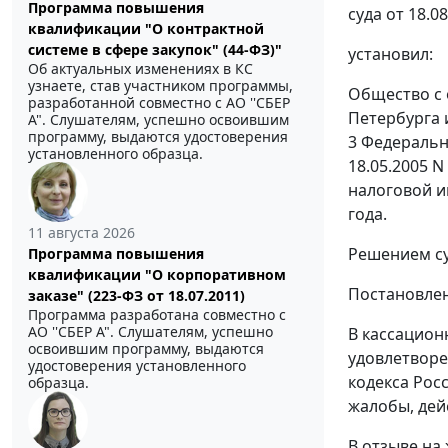
Программа повышения
суда от 18.0
квалификации "О контрактной
системе в сфере закупок" (44-ФЗ)"
установил:
Об актуальных изменениях в КС
узнаете, став участником программы,
Общество с 
разработанной совместно с АО ''СБЕР
Петербурга 
А". Слушателям, успешно освоившим
программу, выдаются удостоверения
3 Федеральн
установленного образца.
18.05.2005 
налоговой и
года.
11 августа 2026
Решением су
Программа повышения
квалификации "О корпоративном
Постановлен
заказе" (223-ФЗ от 18.07.2011)
Программа разработана совместно с
АО ''СБЕР А". Слушателям, успешно
В кассацион
освоившим программу, выдаются
удовлетворе
удостоверения установленного
кодекса Рос
образца.
жалобы, дей
В отзыве на