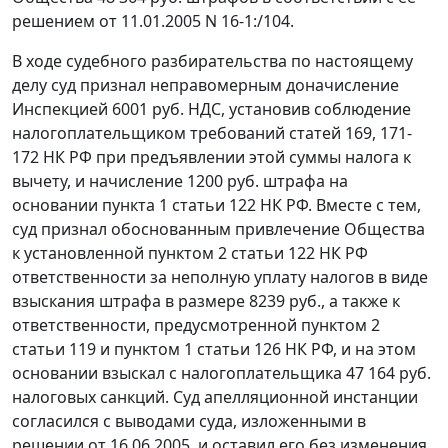
решением от 11.01.2005 N 16-1:/104.
В ходе судебного разбирательства по настоящему
делу суд признал неправомерным доначисление
Инспекцией 6001 руб. НДС, установив соблюдение
налогоплательщиком требований
статей 169,
171-
172
НК РФ при предъявлении этой суммы налога к
вычету, и начисление 1200 руб. штрафа на
основании
пункта 1 статьи 122
НК РФ. Вместе с тем,
суд признал обоснованным привлечение Общества
к установленной
пунктом 2 статьи 122
НК РФ
ответственности за неполную уплату налогов в виде
взыскания штрафа в размере 8239 руб., а также к
ответственности, предусмотренной
пунктом 2
статьи 119
и
пунктом 1 статьи 126
НК РФ, и на этом
основании взыскал с налогоплательщика 47 164 руб.
налоговых санкций. Суд апелляционной инстанции
согласился с выводами суда, изложенными в
решении от 16.06.2005, и оставил его без изменения