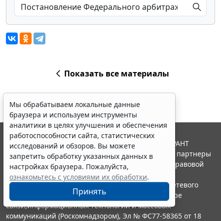
Показать все материалы
Мы обрабатываем локальные данные
браузера и используем инструменты
аналитики в целях улучшения и обеспечения
работоспособности сайта, статистических
© ООО "НПП "ГАРАНТ-СЕРВИС", 2026. Система ГАРАНТ
исследований и обзоров. Вы можете
выпускается с 1990 года. Компания "Гарант" и ее партнеры
запретить обработку указанных данных в
являются участниками Российской ассоциации правовой
настройках браузера. Пожалуйста,
информации ГАРАНТ.
ознакомьтесь с условиями их обработки
.
Портал ГАРАНТ.РУ зарегистрирован в качестве сетевого
Принять
издания Федеральной службой по надзору в сфере
связи,информационных технологий и массовых
коммуникаций (Роскомнадзором), Эл № ФС77-58365 от 18