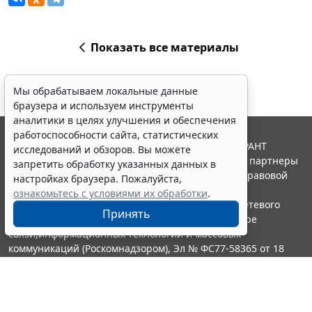
Показать все материалы
Мы обрабатываем локальные данные
браузера и используем инструменты
аналитики в целях улучшения и обеспечения
работоспособности сайта, статистических
© ООО "НПП "ГАРАНТ-СЕРВИС", 2026. Система ГАРАНТ
исследований и обзоров. Вы можете
выпускается с 1990 года. Компания "Гарант" и ее партнеры
запретить обработку указанных данных в
являются участниками Российской ассоциации правовой
настройках браузера. Пожалуйста,
информации ГАРАНТ.
ознакомьтесь с условиями их обработки
.
Портал ГАРАНТ.РУ зарегистрирован в качестве сетевого
Принять
издания Федеральной службой по надзору в сфере
связи,информационных технологий и массовых
коммуникаций (Роскомнадзором), Эл № ФС77-58365 от 18
июня 2014 года.
16+
Контакты
8-800-200-88-88