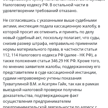
Налоговому кодексу
РФ. В остальной части в
удовлетворении требований отказано.
Не согласившись с указанными выше судебными
актами, инспекция подала кассационную жалобу, в
которой просит их отменить и принять по делу
новый судебный акт, поскольку полагает, что суды,
снизив размер штрафа, неправильно применили
нормы материального права, в частности
статьи
112
,
114
Налогового кодекса РФ (далее - НК РФ), а
также положения
статьи 346.29
НК РФ. Кроме того,
по мнению заявителя жалобы, поддержанному его
представителем в суде кассационной инстанции,
судами неправомерно учтены показания
Тухватулиной В.М. и Асатрян Гайк, так как в рамках
выездной налоговой проверки получены
доказательства, подтверждающие факт
осуществления предпринимателем
предпринимательской деятельности по адресу: г.