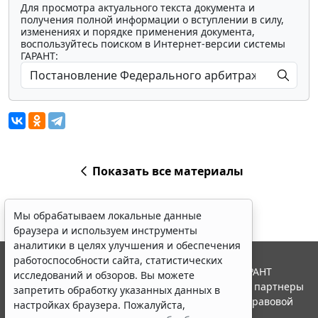
Для просмотра актуального текста документа и
получения полной информации о вступлении в силу,
изменениях и порядке применения документа,
воспользуйтесь поиском в Интернет-версии системы
ГАРАНТ:
Показать все материалы
Мы обрабатываем локальные данные
браузера и используем инструменты
аналитики в целях улучшения и обеспечения
работоспособности сайта, статистических
© ООО "НПП "ГАРАНТ-СЕРВИС", 2026. Система ГАРАНТ
исследований и обзоров. Вы можете
выпускается с 1990 года. Компания "Гарант" и ее партнеры
запретить обработку указанных данных в
являются участниками Российской ассоциации правовой
настройках браузера. Пожалуйста,
информации ГАРАНТ.