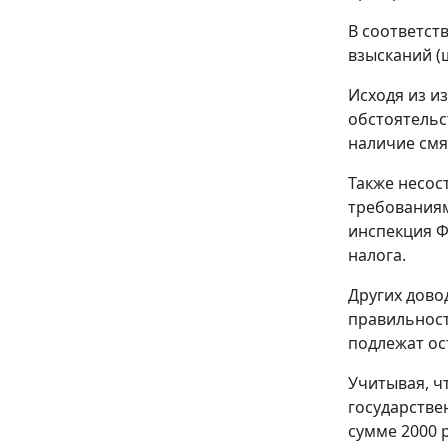
В соответст
взысканий (
Исходя из и
обстоятельс
наличие смя
Также несос
требованиями
инспекция Ф
налога.
Других дово
правильност
подлежат ос
Учитывая, ч
государстве
сумме 2000 р