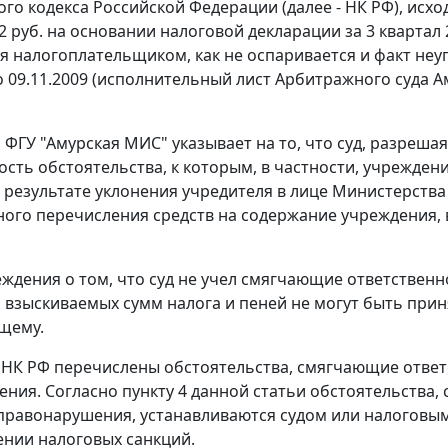
го кодекса Российской Федерации (далее - НК РФ), исхо
2 руб. на основании налоговой декларации за 3 квартал
я налогоплательщиком, как не оспаривается и факт не
по 09.11.2009 (исполнительный лист Арбитражного суда А
м ФГУ "Амурская МИС" указывает на то, что суд, разреш
ость обстоятельства, к которым, в частности, учрежде
 результате уклонения учредителя в лице Министерства
ого перечисления средств на содержание учреждения, в
ждения о том, что суд не учел смягчающие ответственн
взыскиваемых сумм налога и пеней не могут быть при
щему.
НК РФ перечислены обстоятельства, смягчающие ответ
ения. Согласно
пункту 4
данной статьи обстоятельства,
правонарушения, устанавливаются судом или налоговы
нии налоговых санкций.