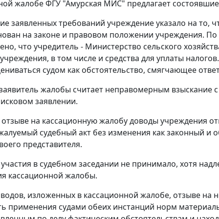
ной жалобе ФГУ "Амурская МИС" предлагает состоявшиес
ие заявленных требований учреждение указало на то, чт
нован на законе и правовом положении учреждения. П
тено, что учредитель - Министерство сельского хозяйст
учреждения, в том числе и средства для уплаты налогов
ениваться судом как обстоятельство, смягчающее отве
 заявитель жалобы считает неправомерным взыскание с
 исковом заявлении.
 отзыве на кассационную жалобу доводы учреждения отк
жалуемый судебный акт без изменения как законный и о
своего представителя.
участия в судебном заседании не принимало, хотя над
я кассационной жалобы.
оводов, изложенных в кассационной жалобе, отзыве на 
ь применения судами обеих инстанций норм материаль
овленным по делу фактическим обстоятельствам и нах