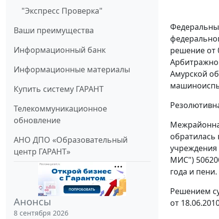
"Экспресс Проверка"
Федеральный
Ваши преимущества
федеральног
Информационный банк
решение от 
Арбитражног
Информационные материалы
Амурской об
машиноиспыт
Купить систему ГАРАНТ
Резолютивна
Телекоммуникационное
обновление
Межрайонная
обратилась 
АНО ДПО «Образовательный
учреждения 
центр ГАРАНТ»
МИС") 50620
года и пени.
Решением су
Анонсы
от 18.06.20
8 сентября 2026