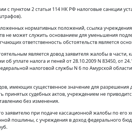
вии с
пунктом 2 статьи 114
НК РФ налоговые санкции уст
штрафов).
зложенных нормативных положений, ссылка учреждения
тв не может служить основанием для уменьшения подле
гчающих ответственность обстоятельств является осн
тоятельным является довод заявителя жалобы в части, к
 об уплате налога и пеней от 28.10.2009 N 83450, от 24
едеральной налоговой службы N 6 по Амурской области
дов, имеющих существенное значение для разрешения д
ь принятых судебных актов, учреждением не приводится
тавлению без изменения.
то заявителю при подаче кассационной жалобы по его х
нной пошлины, с учреждения в доход федерального бю
уб.