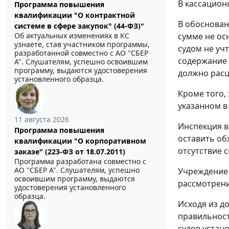
В кассацион
Программа повышения
квалификации "О контрактной
В обоснован
системе в сфере закупок" (44-ФЗ)"
сумме не ос
Об актуальных изменениях в КС
узнаете, став участником программы,
судом не уч
разработанной совместно с АО ''СБЕР
содержание 
А". Слушателям, успешно освоившим
программу, выдаются удостоверения
должно расц
установленного образца.
Кроме того,
указанном в
11 августа 2026
Инспекция в
Программа повышения
оставить об
квалификации "О корпоративном
отсутствие 
заказе" (223-ФЗ от 18.07.2011)
Программа разработана совместно с
АО ''СБЕР А". Слушателям, успешно
Учреждение 
освоившим программу, выдаются
рассмотрени
удостоверения установленного
образца.
Исходя из д
правильност
судов устан