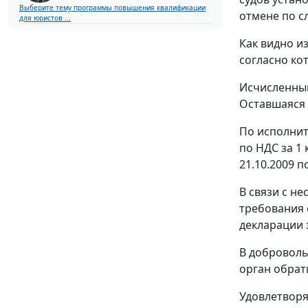
Выберите тему программы повышения квалификации
отмене по 
для юристов ...
Как видно и
согласно ко
Исчисленный
Оставшаяся 
По исполнит
по НДС за 1 
21.10.2009 п
В связи с н
требования о
декларации з
В доброволь
орган обрат
Удовлетворя