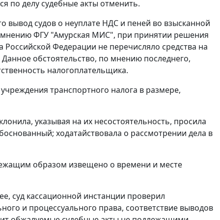
я по делу судебные акты отменить.
о вывод судов о неуплате НДС и пеней во взысканной
о мнению ФГУ "Амурская МИС", при принятии решения
ва Российской Федерации не перечисляло средства на
. Данное обстоятельство, по мнению последнего,
тственность налогоплательщика.
 учреждения транспортного налога в размере,
лонила, указывая на их несостоятельность, просила
боснованный; ходатайствовала о рассмотрении дела в
лежащим образом извещено о времени и месте
нее, суд кассационной инстанции проверил
ного и процессуального права, соответствие выводов
одит обжалуемые судебные акты не подлежащими