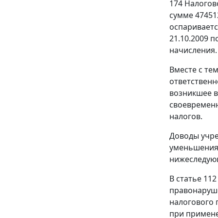
174
Налогово
сумме 47451
оспариваетс
21.10.2009 
начисления.
Вместе с те
ответственн
возникшее в
своевременн
налогов.
Доводы учре
уменьшения 
нижеследую
В
статье 112
правонаруш
налогового 
при примене