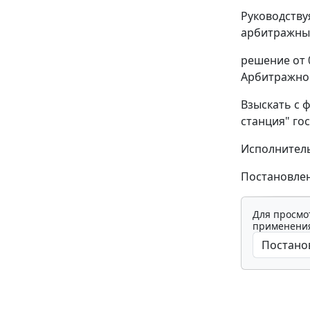
Руководств
арбитражный
решение от 
Арбитражног
Взыскать с 
станция" го
Исполнитель
Постановлен
Для просмо
применения