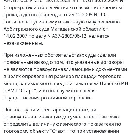
Р.Н. и Лось И.С. от 30.12.2003 N 11-С, от 30.12.2004 NП-
С, прекратили свое действие в связи с истечением
срока, а договор аренды от 25.12.2005 N П-С,
согласно вступившему в законную силу решению
Арбитражного суда Магаданской области от
14.02.2007 по делу N А37-2809/06-12, является
незаключенным.
При изложенных обстоятельствах суды сделали
правильный вывод о том, что указанные договоры
не являются правоустанавливающими документами
в целях определения размера площади торгового
места, занимаемого предпринимателем Пивенко Р.Н.
в УМТ "Старт", и используемого ею для
осуществления розничной торговли.
Поскольку ни инвентаризационные, ни
правоустанавливающие документы не позволяют
определить величину физического показателя по
торговому объекту "Старт", то при установлении