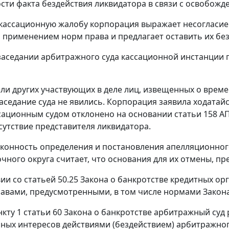
сти факта бездействия ликвидатора в связи с освобожд
 кассационную жалобу корпорация выражает несогласие 
применением норм права и предлагает оставить их без
заседании арбитражного суда кассационной инстанции
ли других участвующих в деле лиц, извещенных о врем
заседание суда не явились. Корпорация заявила ходатай
сационным судом отклонено на основании
статьи 158
АП
сутствие представителя ликвидатора.
конность определения и постановления апелляционног
чного округа считает, что основания для их отмены, 
вии со
статьей 50.25
Закона о банкротстве кредитных ор
авами, предусмотренными, в том числе нормами Закона
нкту 1 статьи 60
Закона о банкротстве арбитражный суд
нных интересов действиями (бездействием) арбитражно