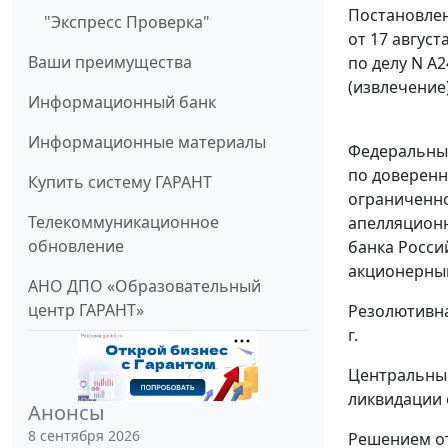
Постановлен
"Экспресс Проверка"
от 17 август
Ваши преимущества
по делу N А2
(извлечение
Информационный банк
Информационные материалы
Федеральный
по доверенн
Купить систему ГАРАНТ
ограниченно
Телекоммуникационное
апелляционн
обновление
банка Росси
акционерный
АНО ДПО «Образовательный
центр ГАРАНТ»
Резолютивна
г.
Центральный
ликвидации 
Анонсы
8 сентября 2026
Решением от