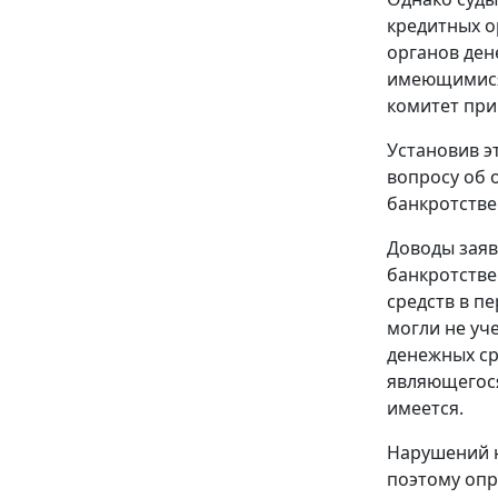
кредитных о
органов ден
имеющимися
комитет при
Установив э
вопросу об 
банкротстве
Доводы зая
банкротстве
средств в п
могли не уч
денежных ср
являющегося
имеется.
Нарушений н
поэтому опр