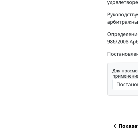
удовлетвор
Руководств
арбитражный
Определение
986/2008 Ар
Постановлен
Для просмо
применения
Показа