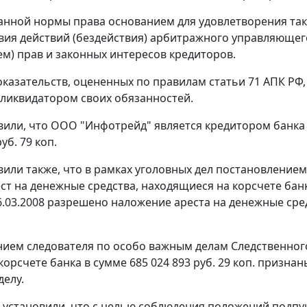
анной нормы права основанием для удовлетворения так
вия действий (бездействия) арбитражного управляющег
ем) прав и законных интересов кредиторов.
оказательств, оцененных по правилам
статьи 71
АПК РФ,
ликвидатором своих обязанностей.
вили, что ООО "Инфотрейд" является кредитором банка
уб. 79 коп.
вили также, что в рамках уголовных дел постановлением 
ст на денежные средства, находящиеся на корсчете банка
6.03.2008 разрешено наложение ареста на денежные средс
ием следователя по особо важным делам Следственного
 корсчете банка в сумме 685 024 893 руб. 29 коп. приз
делу.
 установили, что с целью соблюдения положений
подпун