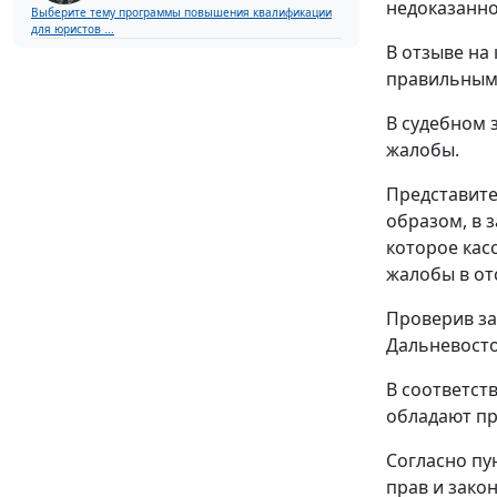
недоказанно
Выберите тему программы повышения квалификации
для юристов ...
В отзыве на
правильным 
В судебном 
жалобы.
Представите
образом, в 
которое кас
жалобы в от
Проверив за
Дальневосто
В соответст
обладают пр
Согласно
пу
прав и зако