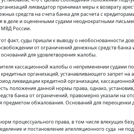
рганизаций ликвидатор принимал меры к возврату арес
ежных средств на счета банка для расчета с кредитора
 в деле и оцененными судами неоднократными письм
 МВД России.
тот факт, суды пришли к выводу о необоснованности д
освобождении от ограничений денежных средств банка и
 оснований для удовлетворения жалобы.
вителя кассационной жалобы о неприменении судами 
 кредитных организаций, устанавливающего запрет на 
ериод ликвидации кредитной организации, кассационной
есть положения данной нормы права, однако, установи
едств банка от ограничений, правомерно указали на от
 предметом обжалования. Оснований для переоценки д
орм процессуального права, в том числе влекущих безу
еделение и постановление апелляционного суда не подл