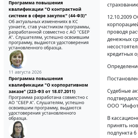
Программа повышения
страхованию 
квалификации "О контрактной
системе в сфере закупок" (44-ФЗ)"
12.10.2009 
Об актуальных изменениях в КС
корпорацией
узнаете, став участником программы,
проводя рас
разработанной совместно с АО ''СБЕР
А". Слушателям, успешно освоившим
денежных ср
программу, выдаются удостоверения
несостоятель
установленного образца.
кредитных о
Определение
11 августа 2026
Постановлен
Программа повышения
квалификации "О корпоративном
Судебные ак
заказе" (223-ФЗ от 18.07.2011)
Программа разработана совместно с
подтвердило
АО ''СБЕР А". Слушателям, успешно
ООО "Инфот
освоившим программу, выдаются
удостоверения установленного
В кассацион
образца.
принять нов
подпункта 6 