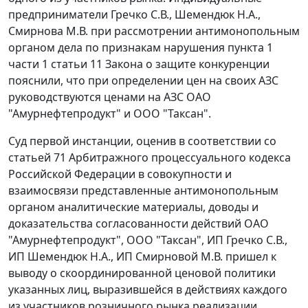
предприниматели Гречко С.В., Шемендюк Н.А.,
Смирнова М.В. при рассмотрении антимонопольным
органом дела по признакам нарушения
пункта 1
части 1 статьи 11
Закона о защите конкуренции
пояснили, что при определении цен на своих АЗС
руководствуются ценами на АЗС ОАО
"Амурнефтепродукт" и ООО "Таксан".
Суд первой инстанции, оценив в соответствии со
статьей 71
Арбитражного процессуального кодекса
Российской Федерации в совокупности и
взаимосвязи представленные антимонопольным
органом аналитические материалы, доводы и
доказательства согласованности действий ОАО
"Амурнефтепродукт", ООО "Таксан", ИП Гречко С.В.,
ИП Шемендюк Н.А., ИП Смирновой М.В. пришел к
выводу о скоординированной ценовой политики
указанных лиц, выразившейся в действиях каждого
из участников розничного рынка реализации