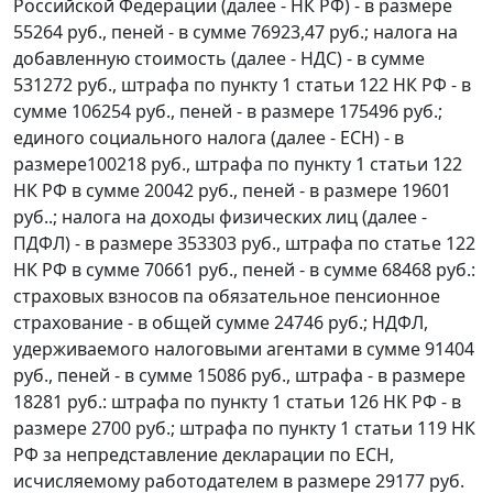
Российской Федерации (далее - НК РФ) - в размере
55264 руб., пеней - в сумме 76923,47 руб.; налога на
добавленную стоимость (далее - НДС) - в сумме
531272 руб., штрафа по
пункту 1 статьи 122
НК РФ - в
сумме 106254 руб., пеней - в размере 175496 руб.;
единого социального налога (далее - ЕСН) - в
размере100218 руб., штрафа по
пункту 1 статьи 122
НК РФ в сумме 20042 руб., пеней - в размере 19601
руб..; налога на доходы физических лиц (далее -
ПДФЛ) - в размере 353303 руб., штрафа по
статье 122
НК РФ в сумме 70661 руб., пеней - в сумме 68468 руб.:
страховых взносов па обязательное пенсионное
страхование - в общей сумме 24746 руб.; НДФЛ,
удерживаемого налоговыми агентами в сумме 91404
руб., пеней - в сумме 15086 руб., штрафа - в размере
18281 руб.: штрафа по
пункту 1 статьи 126
НК РФ - в
размере 2700 руб.; штрафа по
пункту 1 статьи 119
НК
РФ за непредставление декларации по ЕСН,
исчисляемому работодателем в размере 29177 руб.