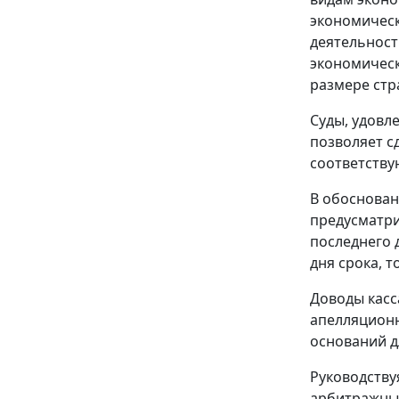
экономическ
деятельност
экономическ
размере стр
Суды, удовл
позволяет с
соответству
В обоснова
предусматри
последнего 
дня срока, 
Доводы касс
апелляционн
оснований д
Руководств
арбитражный