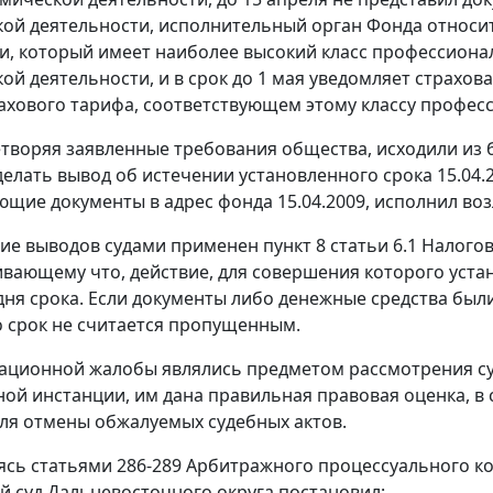
ой деятельности, исполнительный орган Фонда относит
и, который имеет наиболее высокий класс профессиона
ой деятельности, и в срок до 1 мая уведомляет страхов
ахового тарифа, соответствующем этому классу профес
етворяя заявленные требования общества, исходили из
делать вывод об истечении установленного срока 15.04.2
ющие документы в адрес фонда 15.04.2009, исполнил во
ние выводов судами применен
пункт 8 статьи 6.1
Налогово
вающему что, действие, для совершения которого устан
дня срока. Если документы либо денежные средства были
то срок не считается пропущенным.
ационной жалобы являлись предметом рассмотрения су
ой инстанции, им дана правильная правовая оценка, в 
ля отмены обжалуемых судебных актов.
уясь
статьями 286-289
Арбитражного процессуального ко
 суд Дальневосточного округа постановил: