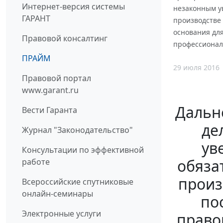
Интернет-версия системы
незаконным у
ГАРАНТ
производстве 
основания для
Правовой консалтинг
профессионал
ПРАЙМ
29 июля 2016
Правовой портал
www.garant.ru
Дальне
Вести Гаранта
де
Журнал "Законодательство"
ув
Консультации по эффективной
обяза
работе
произ
Всероссийские спутниковые
онлайн-семинары
по
Электронные услуги
право