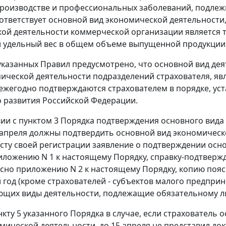
производстве и профессиональных заболеваний, подлеж
ответствует основной вид экономической деятельност
ой деятельности коммерческой организации является т
удельный вес в общем объеме выпущенной продукции и
казанных Правил предусмотрено, что основной вид деят
ической деятельности подразделений страхователя, 
ежегодно подтверждаются страхователем в порядке, у
 развития Российской Федерации.
вии с
пунктом 3
Порядка подтверждения основного вида 
5 апреля должны подтвердить основной вид экономическ
сту своей регистрации заявление о подтверждении осн
иложению N 1
к настоящему Порядку, справку-подтверж
асно
приложению N 2
к настоящему Порядку, копию пояс
год (кроме страхователей - субъектов малого предприн
ющих виды деятельности, подлежащие обязательному л
нкту 5
указанного Порядка в случае, если страхователь
мической деятельности, до 15 апреля не представил до