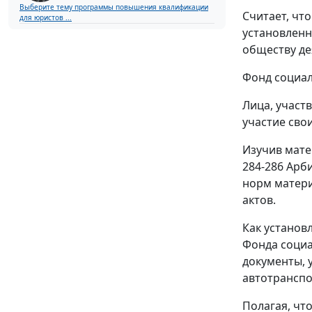
Выберите тему программы повышения квалификации
Считает, чт
для юристов ...
установленн
обществу де
Фонд социал
Лица, участ
участие сво
Изучив мате
284-286
Арби
норм матери
актов.
Как установ
Фонда социа
документы, 
автотранспо
Полагая, чт