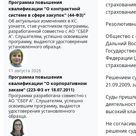
Программа повышения
страхования
квалификации "О контрактной
страхование
системе в сфере закупок" (44-ФЗ)"
Об актуальных изменениях в КС
Резолютивна
узнаете, став участником программы,
разработанной совместно с АО ''СБЕР
Общество с 
А". Слушателям, успешно освоившим
программу, выдаются удостоверения
Дальний Вос
установленного образца.
Государстве
Федерации (
страхование
11 августа 2026
Решением су
Программа повышения
квалификации "О корпоративном
21.09.2009,
заказе" (223-ФЗ от 18.07.2011)
Программа разработана совместно с
Суды пришли
АО ''СБЕР А". Слушателям, успешно
деятельност
освоившим программу, выдаются
высокий кла
удостоверения установленного
образца.
Не согласив
решение суд