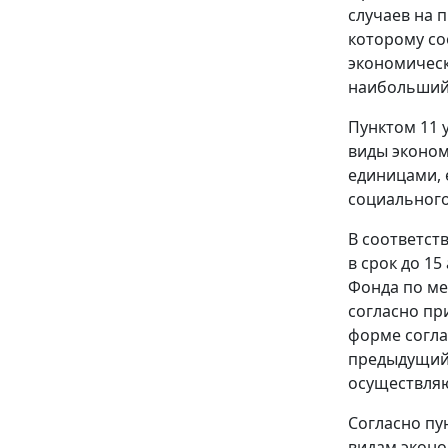
случаев на 
которому со
экономическ
наибольший 
Пунктом 11
у
виды эконом
единицами, 
социального
В соответст
в срок до 1
Фонда по ме
согласно
пр
форме согл
предыдущий 
осуществля
Согласно
пу
видам эконо