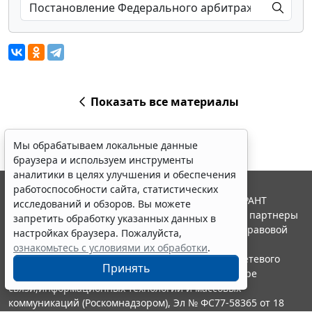
Показать все материалы
Мы обрабатываем локальные данные
браузера и используем инструменты
аналитики в целях улучшения и обеспечения
работоспособности сайта, статистических
© ООО "НПП "ГАРАНТ-СЕРВИС", 2026. Система ГАРАНТ
исследований и обзоров. Вы можете
выпускается с 1990 года. Компания "Гарант" и ее партнеры
запретить обработку указанных данных в
являются участниками Российской ассоциации правовой
настройках браузера. Пожалуйста,
информации ГАРАНТ.
ознакомьтесь с условиями их обработки
.
Портал ГАРАНТ.РУ зарегистрирован в качестве сетевого
Принять
издания Федеральной службой по надзору в сфере
связи,информационных технологий и массовых
коммуникаций (Роскомнадзором), Эл № ФС77-58365 от 18