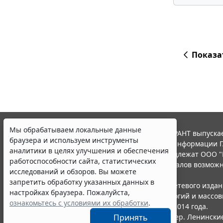
Показа
Мы обрабатываем локальные данные
© ООО "НПП "ГАРАНТ-СЕРВИС", 2026. Система ГАРАНТ выпускае
браузера и используем инструменты
участниками Российской ассоциации правовой информации Г
аналитики в целях улучшения и обеспечения
Все права на материалы сайта ГАРАНТ.РУ принадлежат ООО "
работоспособности сайта, статистических
Полное или частичное воспроизведение материалов возможн
исследований и обзоров. Вы можете
Правила использования портала.
запретить обработку указанных данных в
Портал ГАРАНТ.РУ зарегистрирован в качестве сетевого изда
настройках браузера. Пожалуйста,
надзору в сфере связи,информационных технологий и массо
ознакомьтесь с условиями их обработки
.
(Роскомнадзором), Эл № ФС77-58365 от 18 июня 2014 года.
ООО "НПП "ГАРАНТ-СЕРВИС", 119234, г. Москва, тер. Ленинские 
Принять