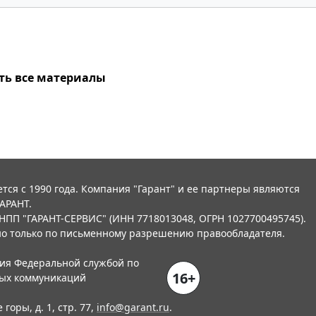
ть все материалы
тся с 1990 года. Компания "Гарант" и ее партнеры являются
АРАНТ.
НПП "ГАРАНТ-СЕРВИС" (ИНН 7718013048, ОГРН 1027700495745).
о только по письменному разрешению правообладателя.
ния Федеральной службой по
16+
вых коммуникаций
горы, д. 1, стр. 77,
info@garant.ru
.