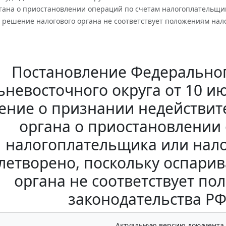
гана о приостановлении операций по счетам налогоплательщика
решение налогового органа не соответствует положениям нало
Постановление Федеральног
ьневосточного округа от 10 ию
ение о признании недействи
органа о приостановлении
налогоплательщика или нало
летворено, поскольку оспари
органа не соответствует п
законодательства РФ
Актуальную версию документа