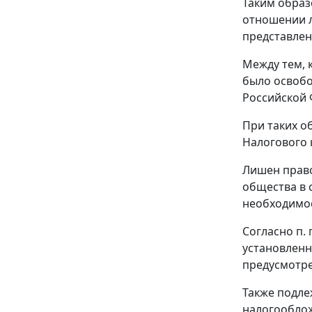
Таким образ
отношении л
представлен
Между тем, 
было освобо
Российской 
При таких о
Налогового 
Лишен право
общества в 
необходимос
Согласно
п. 
установленн
предусмотре
Также подле
налогооблож