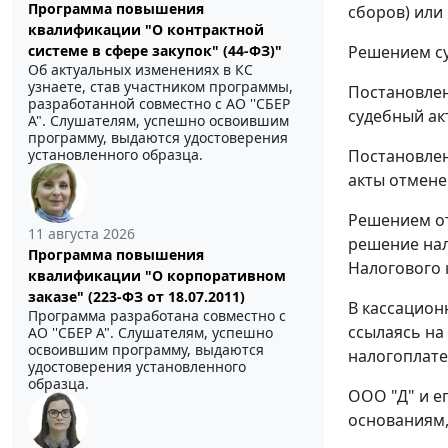
Программа повышения
сборов) или 
квалификации "О контрактной
Решением су
системе в сфере закупок" (44-ФЗ)"
Об актуальных изменениях в КС
узнаете, став участником программы,
Постановлен
разработанной совместно с АО ''СБЕР
судебный акт
А". Слушателям, успешно освоившим
программу, выдаются удостоверения
Постановле
установленного образца.
акты отмене
Решением от
11 августа 2026
решение на
Программа повышения
Налогового 
квалификации "О корпоративном
заказе" (223-ФЗ от 18.07.2011)
В кассацион
Программа разработана совместно с
ссылаясь на
АО ''СБЕР А". Слушателям, успешно
освоившим программу, выдаются
налогоплате
удостоверения установленного
образца.
ООО "Д" и е
основаниям