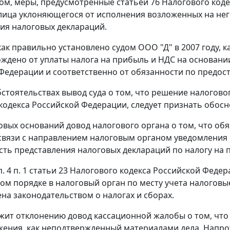
ом, меры, предусмотренные
статьей 76
Налогового коде
ица уклоняющегося от исполнения возложенных на него
ия налоговых деклараций.
как правильно установлено судом ООО "Д" в 2007 году,
ждено от уплаты налога на прибыль и НДС на основан
Федерации и соответственно от обязанности по предос
бстоятельствах вывод суда о том, что решение налогов
кодекса Российской Федерации, следует признать обос
вых оснований довод налогового органа о том, что об
связи с направлением налоговым органом уведомления от
ть представления налоговых деклараций по налогу на 
п. 4 п. 1 статьи 23
Налогового кодекса Российской Федер
ом порядке в налоговый орган по месту учета налоговые
на законодательством о налогах и сборах.
жит отклонению довод кассационной жалобы о том, чт
ения, как неподтвержденный материалами дела. Напрот