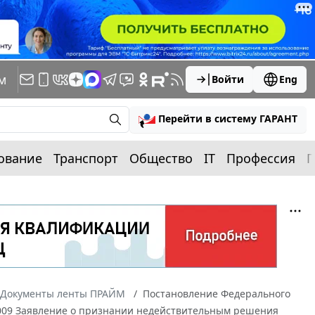
м
Войти
Eng
Перейти в систему ГАРАНТ
ование
Транспорт
Общество
IT
Профессия
П
Документы ленты ПРАЙМ
Постановление Федерального
/2009 Заявление о признании недействительным решения