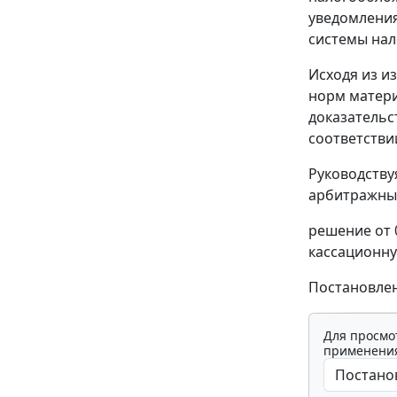
уведомления
системы нал
Исходя из и
норм матери
доказательс
соответстви
Руководств
арбитражный
решение от 
кассационну
Постановлен
Для просмо
применения