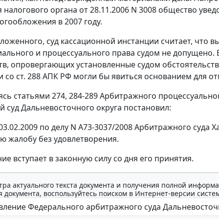
 налогового органа от 28.11.2006 N 3008 общество ув
огообложения в 2007 году.
зложенного, суд кассационной инстанции считает, что 
ального и процессуального права судом не допущено. 
тв, опровергающих установленные судом обстоятельства
и со
ст. 288
АПК РФ могли бы явиться основанием для от
уясь
статьями 274
,
284-289
Арбитражного процессуальног
 суд Дальневосточного округа постановил:
03.02.2009 по делу N А73-3037/2008 Арбитражного суда Х
ю жалобу без удовлетворения.
ие вступает в законную силу со дня его принятия.
тра актуального текста документа и получения полной информа
 документа, воспользуйтесь поиском в Интернет-версии систе