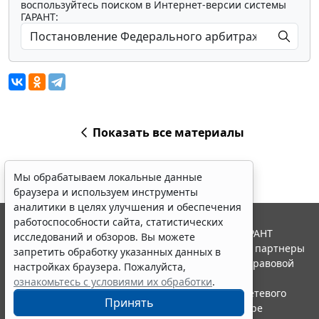
воспользуйтесь поиском в Интернет-версии системы
ГАРАНТ:
Показать все материалы
Мы обрабатываем локальные данные
браузера и используем инструменты
аналитики в целях улучшения и обеспечения
работоспособности сайта, статистических
© ООО "НПП "ГАРАНТ-СЕРВИС", 2026. Система ГАРАНТ
исследований и обзоров. Вы можете
выпускается с 1990 года. Компания "Гарант" и ее партнеры
запретить обработку указанных данных в
являются участниками Российской ассоциации правовой
настройках браузера. Пожалуйста,
информации ГАРАНТ.
ознакомьтесь с условиями их обработки
.
Портал ГАРАНТ.РУ зарегистрирован в качестве сетевого
Принять
издания Федеральной службой по надзору в сфере