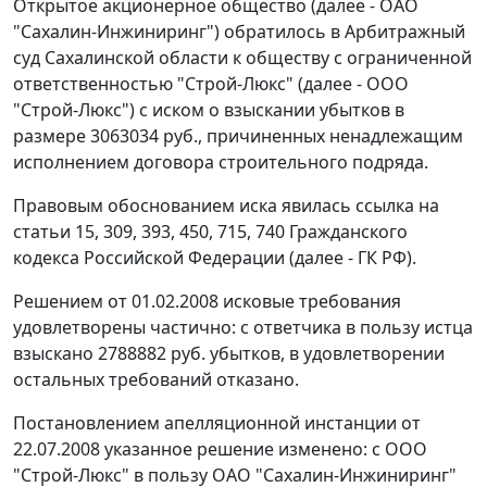
Открытое акционерное общество (далее - ОАО
"Сахалин-Инжиниринг") обратилось в Арбитражный
суд Сахалинской области к обществу с ограниченной
ответственностью "Строй-Люкс" (далее - ООО
"Строй-Люкс") с иском о взыскании убытков в
размере 3063034 руб., причиненных ненадлежащим
исполнением договора строительного подряда.
Правовым обоснованием иска явилась ссылка на
статьи 15
,
309
,
393
,
450
,
715
,
740
Гражданского
кодекса Российской Федерации (далее - ГК РФ).
Решением от 01.02.2008 исковые требования
удовлетворены частично: с ответчика в пользу истца
взыскано 2788882 руб. убытков, в удовлетворении
остальных требований отказано.
Постановлением апелляционной инстанции от
22.07.2008 указанное решение изменено: с ООО
"Строй-Люкс" в пользу ОАО "Сахалин-Инжиниринг"