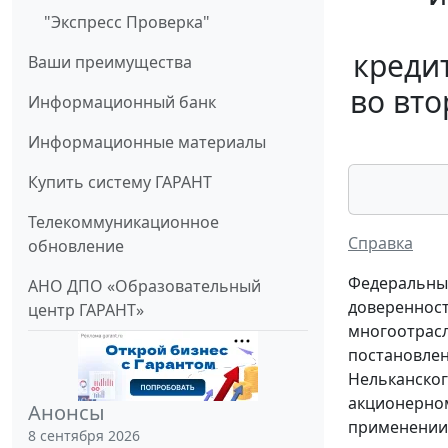
"Экспресс Проверка"
креди
Ваши преимущества
во вто
Информационный банк
Информационные материалы
Купить систему ГАРАНТ
Телекоммуникационное
Справка
обновление
Федеральный
АНО ДПО «Образовательный
доверенност
центр ГАРАНТ»
многоотрасл
постановлени
Нельканског
акционерном
Анонсы
применении 
8 сентября 2026