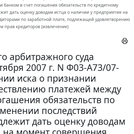
 банком в счет погашения обязательств по кредитному
ежит дать оценку доводам истца о наличии у предприятия на
диторами по заработной плате, подлежащей удовлетворению
м прав кредиторов (извлечение)
о арбитражного суда
ября 2007 г. N Ф03-А73/07-
нии иска о признании
ществлению платежей между
огашения обязательств по
именении последствий
адлежит дать оценку доводам
я на момент совершения