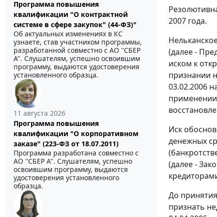
Программа повышения
Резолютивна
квалификации "О контрактной
2007 года.
системе в сфере закупок" (44-ФЗ)"
Об актуальных изменениях в КС
Нельканско
узнаете, став участником программы,
разработанной совместно с АО ''СБЕР
(далее - Пр
А". Слушателям, успешно освоившим
иском к отк
программу, выдаются удостоверения
признании н
установленного образца.
03.02.2006 н
применении 
восстановле
11 августа 2026
Программа повышения
Иск обоснов
квалификации "О корпоративном
денежных ср
заказе" (223-ФЗ от 18.07.2011)
(банкротстве
Программа разработана совместно с
АО ''СБЕР А". Слушателям, успешно
(далее - За
освоившим программу, выдаются
кредиторами
удостоверения установленного
образца.
До принятия
признать не