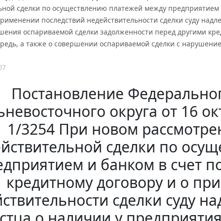
ьной сделки по осуществлению платежей между предприятием и
применении последствий недействительности сделки суду надл
шения оспариваемой сделки задолженности перед другими кре
ередь, а также о совершении оспариваемой сделки с нарушение
07
Постановление Федеральног
невосточного округа от 16 окт
1/3254 При новом рассмотре
йствительной сделки по осу
едприятием и банком в счет п
кредитному договору и о пр
ствительности сделки суду н
стца о наличии у предприяти