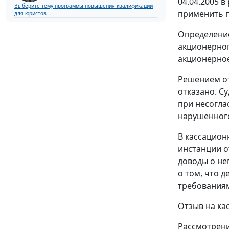
04.04.2005 в
Выберите тему программы повышения квалификации
применить п
для юристов ...
Определение
акционерног
акционерное
Решением от
отказано. С
при несогла
нарушенног
В кассацион
инстанции о
доводы о не
о том, что 
требованиям 
Отзыв на ка
Рассмотрение