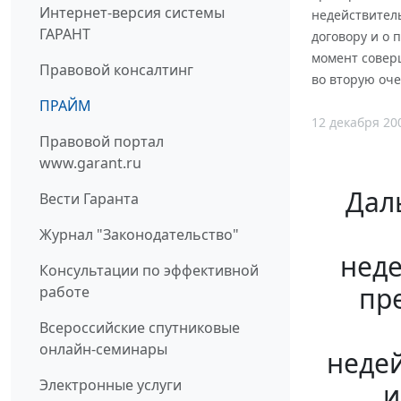
Интернет-версия системы
недействител
ГАРАНТ
договору и о 
момент совер
Правовой консалтинг
во вторую оч
ПРАЙМ
12 декабря 20
Правовой портал
www.garant.ru
Даль
Вести Гаранта
Журнал "Законодательство"
неде
Консультации по эффективной
пр
работе
Всероссийские спутниковые
онлайн-семинары
недей
Электронные услуги
и