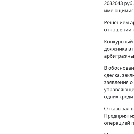
2032043 руб.
имеющимися 
Решением ар
отношении н
Конкурсный 
должника в 
арбитражный
В обосновани
сделка, зак
заявления о
управляющег
одних креди
Отказывая в
Предприятия
операцией па