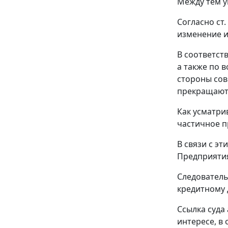
Между тем у
Согласно ст
изменение и
В соответств
а также по 
стороны сов
прекращаютс
Как усматри
частичное п
В связи с э
Предприятия
Следователь
кредитному 
Ссылка суда
интересе, в 