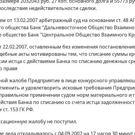
 размере 2032043 руб. 27 коп. основного долга и 55773 р
оследствия недействительности сделки.
м от 13.02.2007 арбитражный суд на основании ст. 48 А
о общества Банк "Дальневосточное Общество Взаимног
 общество Банк "Центральное Общество Взаимного Кр
 22.02.2007, оставленным без изменения постановление
удебные акты мотивированы тем, что списание суммы кре
сии истца с действиями Банка по списанию денежных с
о правя
ной жалобе Предприятие в лице конкурсного управляю
тменить и удовлетворить исковые требования Предпри
правильном применении судом норм материального и п
действия Банка по списанию со счета истца задолженнос
ст. 153 ГК РФ.
ссационную жалобу не поступил.
 дела откладывалось с 04.09.2007 на 17 часов 30 минут 0