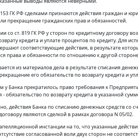
казанные выводы являются неверными.
. 153 ГК РФ сделками признаются действия граждан и юр
ли прекращение гражданских прав и обязанностей.
ии со ст. 819 ГК РФ у сторон по кредитному договору в
возврату кредита и уплате процентов по кредиту. Для и
ершают соответствующие действия, в результате которы
я права и обязанности по отношению к другой стороне
вается из материалов дела в результате списания дене
рекращение его обязательств по возврату кредита и упл
тим у Банка прекратилось право требования к Предприят
 - обязательство по возврату кредита в указанной сумм
но, действия Банка по списанию денежных средств со с
договору являются сделкой в рамках договора N 05/02.
 апелляционной инстанции на то, что указанные действ
отсутствие согласованной воли двух сторон не соответс