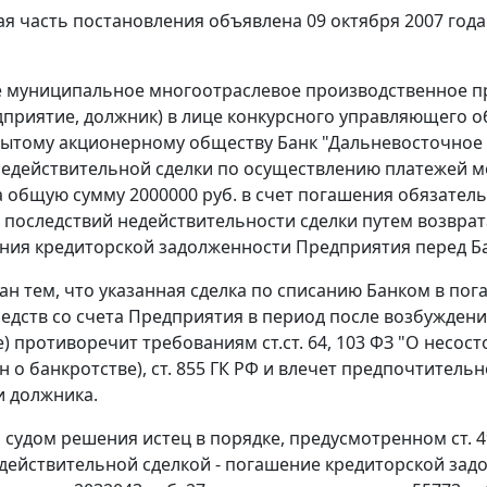
я часть постановления объявлена 09 октября 2007 года
е муниципальное многоотраслевое производственное п
едприятие, должник) в лице конкурсного управляющего о
рытому акционерному обществу Банк "Дальневосточное О
едействительной сделки по осуществлению платежей ме
а общую сумму 2000000 руб. в счет погашения обязательс
последствий недействительности сделки путем возврат
ния кредиторской задолженности Предприятия перед Ба
ан тем, что указанная сделка по списанию Банком в по
едств со счета Предприятия в период после возбуждени
) противоречит требованиям ст.ст. 64, 103 ФЗ "О несост
кон о банкротстве), ст. 855 ГК РФ и влечет предпочтите
 должника.
 судом решения истец в порядке, предусмотренном ст. 
действительной сделкой - погашение кредиторской зад