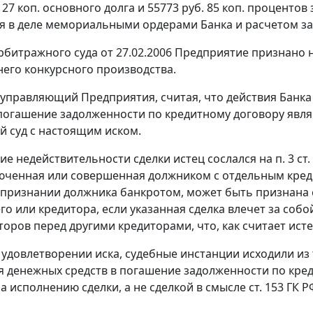
 27 коп. основного долга и 55773 руб. 85 коп. проценто
в деле мемориальными ордерами Банка и расчетом задо
битражного суда от 27.02.2006 Предприятие признано 
его конкурсного производства.
управляющий Предприятия, считая, что действия Банка 
погашение задолженности по кредитному договору явля
 суд с настоящим иском.
е недействительности сделки истец сослался на п. 3 ст.
люченная или совершенная должником с отдельным кре
 признании должника банкротом, может быть признана
о или кредитора, если указанная сделка влечет за со
торов перед другими кредиторами, что, как считает исте
 удовлетворении иска, судебные инстанции исходили из 
 денежных средств в погашение задолженности по кред
 исполнению сделки, а не сделкой в смысле ст. 153 ГК Р