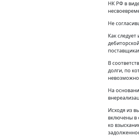
НК РФ в виде
несвоевреме
Не согласив
Как следует
дебиторской
поставщика
В соответст
долги, по к
невозможнос
На основан
внереализац
Исходя из в
включены в 
ко взысканию
задолженнос