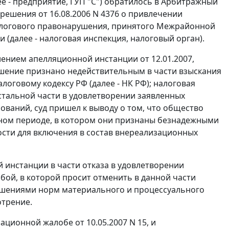
е - предприятие, ГУП "С") обратилось в Арбитражный
решения от 16.08.2006 N 4376 о привлечении
алогового правонарушения, принятого Межрайонной
(далее - налоговая инспекция, налоговый орган).
лением апелляционной инстанции от 12.01.2007,
шение признано недействительным в части взыскания
алоговому кодексу
РФ (далее - НК РФ); налоговая
стальной части в удовлетворении заявленных
ований, суд пришел к выводу о том, что общество
тном периоде, в котором они признаны безнадежными
ости для включения в состав внереализационных
 инстанции в части отказа в удовлетворении
бой, в которой просит отменить в данной части
рушениями норм материального и процессуального
отрение.
ционной жалобе от 10.05.2007 N 15, и