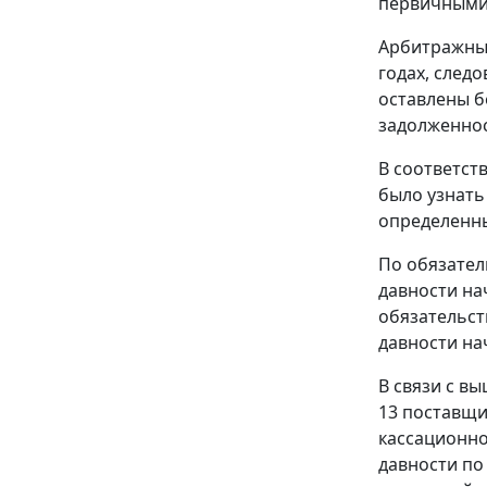
первичными 
Арбитражный
годах, след
оставлены б
задолженнос
В соответст
было узнать
определенны
По обязател
давности на
обязательст
давности на
В связи с в
13 поставщи
кассационно
давности по