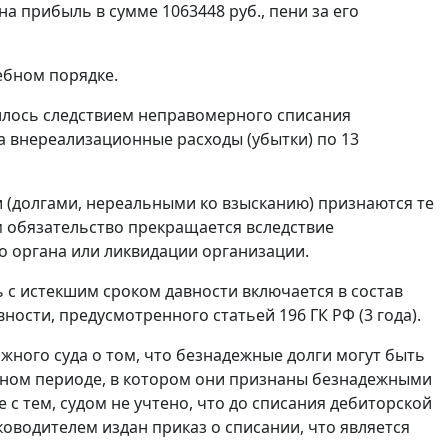
на прибыль в сумме 1063448 руб., пени за его
ебном порядке.
вилось следствием неправомерного списания
а внереализационные расходы (убытки) по 13
(долгами, нереальными ко взысканию) признаются те
м обязательство прекращается вследствие
о органа или ликвидации организации.
 с истекшим сроком давности включается в состав
авности, предусмотренного
статьей 196
ГК РФ (3 года).
ного суда о том, что безнадежные долги могут быть
тном периоде, в котором они признаны безнадежными
е с тем, судом не учтено, что до списания дебиторской
оводителем издан приказ о списании, что является