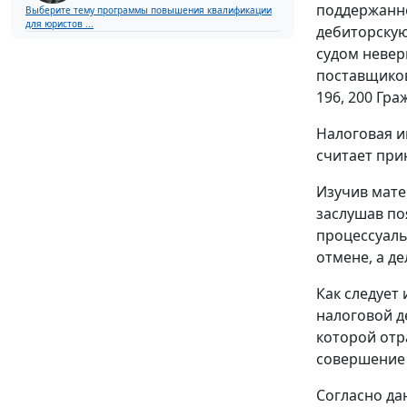
поддержанно
Выберите тему программы повышения квалификации
для юристов ...
дебиторскую
судом невер
поставщиков
196
,
200
Граж
Налоговая и
считает при
Изучив мате
заслушав по
процессуаль
отмене, а д
Как следует
налоговой д
которой отр
совершение 
Согласно да