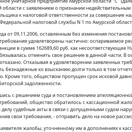
нное унитарное предприятие Амурской области "С" (дале
й области с заявлением о признании недействительным 
льщика к налоговой ответственности за совершение н
Федеральной налоговой службы N 1 по Амурской области 
да от 09.11.2006, оставленным без изменения постанов
требования удовлетворены частично: оспариваемое ре
анкции в сумме 162689,60 руб. как несоответствующее
Н
бязывалась отменить свое решение в данной части. В о
отказано. Отказывая в удовлетворении заявленных треб
ть безнадежные ко взысканию долги только в том отче
ю. Кроме того, обществом пропущен срок исковой давн
биторской задолженности.
шись с решением суда и постановлением апелляционной
требований, общество обратилось с кассационной жало
 делу судебные акты в связи с допущенными судом на
очнив свои требования, - отправить дело на новое рассм
аявителя жалобы, уточненному им в дополнениях к касса