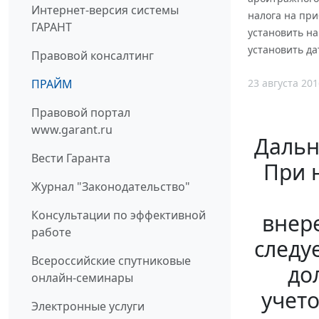
Интернет-версия системы
налога на пр
ГАРАНТ
установить на
установить да
Правовой консалтинг
23 августа 201
ПРАЙМ
Правовой портал
www.garant.ru
Дальн
Вести Гаранта
При 
Журнал "Законодательство"
Консультации по эффективной
внер
работе
следу
Всероссийские спутниковые
до
онлайн-семинары
учето
Электронные услуги