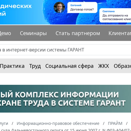
Демо
Семинары
Стать партнером
Клиента
Практика
Труд
Социальная сфера
ЖКХ
Образ
луги
Информационно-правовое обеспечение
ПРАЙМ
суда Дальневосточного округа от 15 июня 2007 г. N Ф03-А04/0