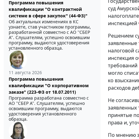
Государстве
Программа повышения
суд Амурско
квалификации "О контрактной
налогоплате
системе в сфере закупок" (44-ФЗ)"
Об актуальных изменениях в КС
инспекцией 
узнаете, став участником программы,
разработанной совместно с АО ''СБЕР
Решением су
А". Слушателям, успешно освоившим
программу, выдаются удостоверения
заявленные 
установленного образца.
налоговой с
инспекция о
требований 
11 августа 2026
могло списа
Программа повышения
ко взыскани
квалификации "О корпоративном
расходов де
заказе" (223-ФЗ от 18.07.2011)
Программа разработана совместно с
Не согласив
АО ''СБЕР А". Слушателям, успешно
заявленных 
освоившим программу, выдаются
удостоверения установленного
принятые по
образца.
права и, ут
По мнению з