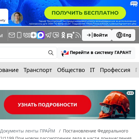
м
Войти
Eng
Перейти в систему ГАРАНТ
ование
Транспорт
Общество
IT
Профессия
П
Документы ленты ПРАЙМ
Постановление Федерального
7-2/1199 При новом рассмотрении дела в части доначисления