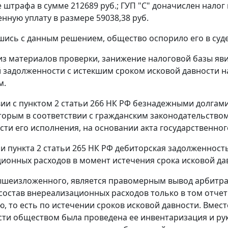
 штрафа в сумме 212689 руб.; ГУП "С" доначислен налог 
нную уплату в размере 59038,38 руб.
шись с данным решением, общество оспорило его в суд
 из материалов проверки, занижение налоговой базы я
 задолженности с истекшим сроком исковой давности н
м.
вии с
пунктом 2 статьи 266
НК РФ безнадежными долгами 
оторым в соответствии с гражданским законодательство
ти его исполнения, на основании акта государственног
ии
пункта 2 статьи 265
НК РФ дебиторская задолженность
ионных расходов в момент истечения срока исковой д
ышеизложенного, является правомерным вывод арбитраж
состав внереализационных расходов только в том отче
, то есть по истечении сроков исковой давности. Вмест
ти обществом была проведена ее инвентаризация и рук