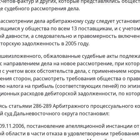
счетов-фактур и других, которые представлялись общес
де судебного рассмотрения дела.
ассмотрении дела арбитражному суду следует установит
лящимся у общества по всем 13 поставщикам, и с учетом
ой давности, а следовательно и правомерность включе
торскую задолженность в 2005 году.
ышеизложенного, обжалованные судебные акты подлежат
с направлением дела на новое рассмотрение, при кото
 с учетом всех обстоятельств дела, с применением но
ния сторон, рассмотреть требования общества о прав
ю налога на прибыль (соответствующих пеней) по эпиз
ионных расходов дебиторской задолженности, по котор
уясь
статьями 286-289
Арбитражного процессуального ко
 суд Дальневосточного округа постановил:
09.11.2006, постановление апелляционной инстанции от 
ой области в части отказа в удовлетворении требовани