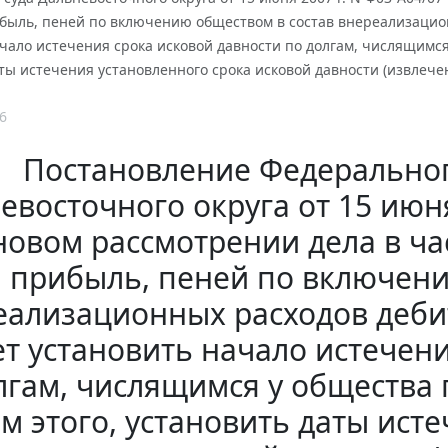
ибыль, пеней по включению обществом в состав внереализацио
чало истечения срока исковой давности по долгам, числящимся 
ты истечения установленного срока исковой давности (извлече
6
Постановление Федеральног
евосточного округа от 15 июня
новом рассмотрении дела в ча
прибыль, пеней по включени
еализационных расходов деби
ет установить начало истечени
лгам, числящимся у общества п
м этого, установить даты ист