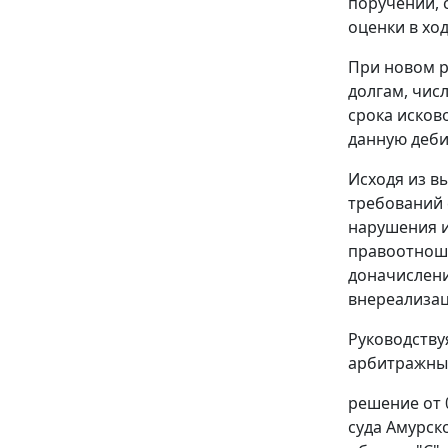
поручений, 
оценки в хо
При новом р
долгам, чис
срока исков
данную деби
Исходя из в
требований 
нарушения и
правоотноше
доначислени
внереализац
Руководств
арбитражный
решение от 
суда Амурск