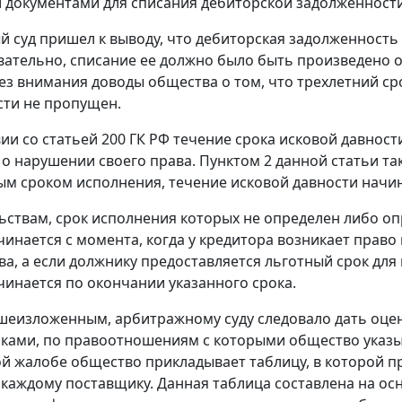
документами для списания дебиторской задолженности
 суд пришел к выводу, что дебиторская задолженность 
овательно, списание ее должно было быть произведено о
ез внимания доводы общества о том, что трехлетний с
ти не пропущен.
вии со
статьей 200
ГК РФ течение срока исковой давности
 о нарушении своего права.
Пунктом 2
данной статьи так
м сроком исполнения, течение исковой давности начин
ьствам, срок исполнения которых не определен либо о
чинается с момента, когда у кредитора возникает прав
ва, а если должнику предоставляется льготный срок для
чинается по окончании указанного срока.
ышеизложенным, арбитражному суду следовало дать оце
ками, по правоотношениям с которыми общество указы
й жалобе общество прикладывает таблицу, в которой п
 каждому поставщику. Данная таблица составлена на о