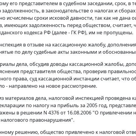
му его представителем в судебном заседании, срок, в 
 задолженность, в законодательстве о налогах и сборах
но исчислены сроки исковой давности, так как не дана 
, имеющих задолженность перед обществом, считает, ч
данского кодекса РФ (далее - ГК РФ), им не пропущены.
нспекция в отзыве на кассационную жалобу, дополнениях
нятые по делу судебные акты законными и обоснованны
риалы дела, обсудив доводы кассационной жалобы, допо
яснения представителя общества, проверив правильно
ного права, суд кассационной инстанции считает, что 
ело - направлено на новое рассмотрение.
 из материалов дела, налоговой инспекцией проведена 
екларации по налогу на прибыль за 2005 год, представ
ажены в решении N 4376 от 16.08.2006 "О привлечении 
налогового правонарушения".
нному решению, общество привлечено к налоговой отв