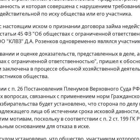
анность и которая совершена с нарушением требован
действительной по иску общества или его участника.
 настоящим иском о признании договора займа недей
статьи 45
ФЗ "Об обществах с ограниченной ответственн
О "КЛВЗ" Д.А. Розенков одновременно являлся участни
вании и оценке доказательств, представленных в деле,
ах с ограниченной ответственностью", пришел к обосно
 заключена в процессе обычной хозяйственной деятель
астников общества.
вии с
п. 26
Постановления Пленумов Верховного Суда РФ и
х вопросах, связанных с применением норм Гражданского
азбирательства будет установлено, что сторона по делу
адлежащего лица об истечении срока исковой давности,
тим мотивам, поскольку в соответствии с
п. 2 ст. 199
ГК Р
ьным основанием для отказа в иске.
 судом установлено, что общество, участником которог