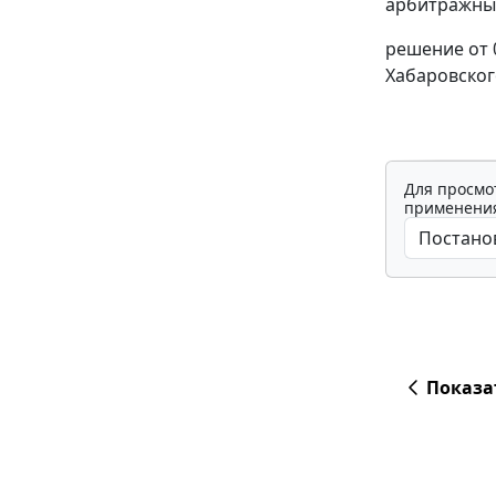
арбитражный
решение от 0
Хабаровског
Для просмо
применения
Показа