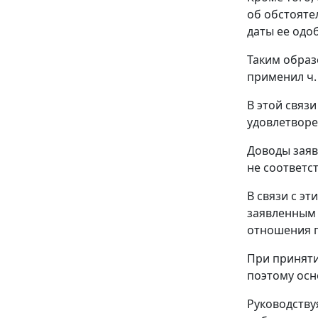
об обстояте
даты ее одоб
Таким образ
применил
ч.
В этой связ
удовлетворе
Доводы заяв
не соответс
В связи с э
заявленным
отношения п
При приняти
поэтому осн
Руководств