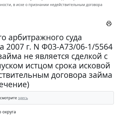
вности, в иске о признании недействительным договора
о арбитражного суда
 2007 г. N Ф03-А73/06-1/5564
айма не является сделкой с
пуском истцом срока исковой
йствительным договора займа
ечение)
 смотрите
здесь
 округа