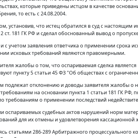
льствах, которые приведены истцом в качестве основан
рения, то есть с 24.08.2004.
ом, установив, что истец обратился в суд с настоящим 
 2 ст. 181
ГК РФ и сделал обоснованный вывод о пропуск
и и с учетом заявления ответчика о применении срока ис
нии исковых требований являются правомерными.
ителя жалобы о том, что оспариваемая сделка является
твуют
пункту 5 статьи 45
ФЗ "Об обществах с ограниченн
тим подлежат отклонению и доводы заявителя жалобы о 
 требованиям на основании
пункта 1 статьи 181
ГК РФ, п
о требованиям о применении последствий недействите
и оспариваемых судебных актов нарушений норм матер
ований для их отмены и удовлетворения кассационной 
уясь
статьями 286-289
Арбитражного процессуального ко