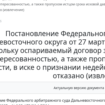
нтересованностью, а также пропуском истцом срока исковой да
о (извлечение)
6
Постановление Федеральног
восточного округа от 27 марта
ольку оспариваемый договор з
ересованностью, а также про
сти, в иске о признании неде
отказано (извл
Актуальную версию документа
ие Федерального арбитражного суда Дальневосточного