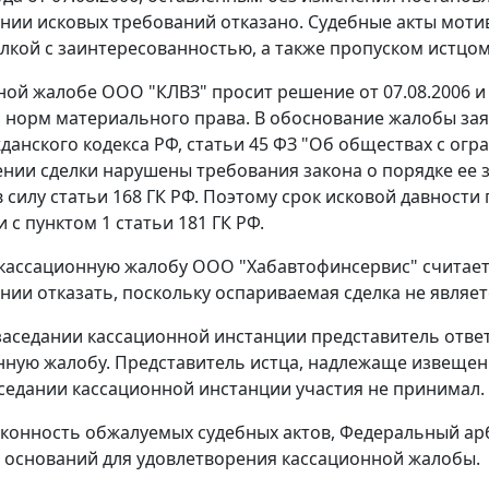
нии исковых требований отказано. Судебные акты моти
елкой с заинтересованностью, а также пропуском истцо
ной жалобе ООО "КЛВЗ" просит решение от 07.08.2006 и 
норм материального права. В обоснование жалобы за
данского кодекса РФ,
статьи 45
ФЗ "Об обществах с огр
нии сделки нарушены требования закона о порядке ее за
в силу
статьи 168
ГК РФ. Поэтому срок исковой давности
и с
пунктом 1 статьи 181
ГК РФ.
 кассационную жалобу ООО "Хабавтофинсервис" считает
нии отказать, поскольку оспариваемая сделка не являет
заседании кассационной инстанции представитель отве
нную жалобу. Представитель истца, надлежаще извещенн
седании кассационной инстанции участия не принимал.
конность обжалуемых судебных актов, Федеральный ар
 оснований для удовлетворения кассационной жалобы.