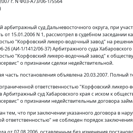
2007 г. N Ф03-А73/06-1/5564
)
 арбитражный суд Дальневосточного округа, при участи
ь от 15.01.2006 N 1, рассмотрел в судебном заседании
остью "Корфовский ликеро-водочный завод" на решение о
06-26 (АИ-1/1412/06-37) Арбитражного суда Хабаровского
остью "Корфовский ликеро-водочный завод" к обществ
сервис" о признании сделки недействительной.
я часть постановления объявлена 20.03.2007. Полный те
ограниченной ответственностью "Корфовский ликеро-вод
в Арбитражный суд Хабаровского края с иском к общест
сервис" о признании недействительным договора займа о
ан тем, что при заключении указанного договора в на
й ответственностью" не соблюден порядок заключения 
да от 07.08.2006, оставленным без изменения постановл