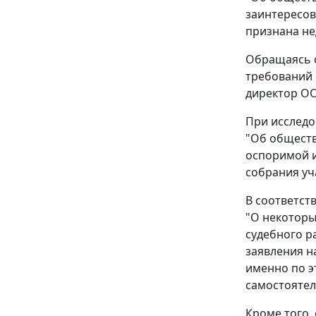
заинтересов
признана не
Обращаясь с
требований
директор ОО
При исследо
"Об обществ
оспоримой и
собрания уч
В соответст
"О некоторы
судебного р
заявления н
именно по э
самостоятел
Кроме того,