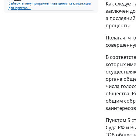
Как следует
Выберите тему программы повышения квалификации
для юристов ...
заключен до
а последний
проценты.
Полагая, чт
совершенную
В соответст
которых име
осуществляю
органа обще
числа голос
общества. Р
общим собра
заинтересов
Пунктом 5 с
Суда РФ и В
"Об обществ