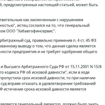
ий, предусмотренных настоящей
статьей
, может быть
ствительным как заключенным с нарушением
остью", истец сослался на то, что генеральный
ком ООО "Хабавтофинсервис".
 арбитражный суд, правильно применив
п. 4 ст. 45
ФЗ
ванному выводу о том, что данная сделка является
ности предприятия и не требует одобрения общего
 Высшего Арбитражного Суда РФ от 15.11.2001 N 15/8
 кодекса РФ об исковой давности", если в ходе
 пропустила срок исковой давности, то при наличии
 суд вправе отказать в удовлетворении требований
Ф истечение срока исковой давности является
о является генеральный директор, должно было знать