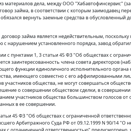
 из материалов дела, между ООО "Хабавтофинсервис" (за
говор займа, в соответствии с которым заимодавец пере
 обязался вернуть заемные средства в обусловленный до
о договор займа является недействительным, поскольку 
 с нарушением установленного порядка, завод обратил
вии с
пунктами 1
,
3 статьи 45
ФЗ "Об обществах с ограни
ется заинтересованность члена совета директоров (наб
щего функции единоличного исполнительного органа о
ства, имеющего совместно с его аффилированными лиц
ов участников общества, не могут совершаться обществ
ешение о совершении обществом сделки, в совершении
нием участников общества большинством голосов от о
анных в ее совершении.
татьи 45
ФЗ "Об обществах с ограниченной ответственн
ысшего Арбитражного Суда РФ от 09.12.1999 N 90/14 "О
ах с ограниченной ответственностью" предусмотрено, ч