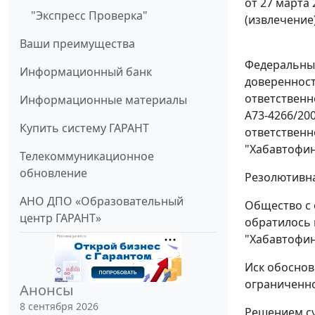
от 27 марта 
"Экспресс Проверка"
(извлечение
Ваши преимущества
Федеральный
Информационный банк
доверенност
ответственн
Информационные материалы
А73-4266/20
Купить систему ГАРАНТ
ответственн
"Хабавтофин
Телекоммуникационное
обновление
Резолютивна
АНО ДПО «Образовательный
Общество с 
центр ГАРАНТ»
обратилось 
"Хабавтофин
Иск обоснов
ограниченно
Анонсы
8 сентября 2026
Решением су