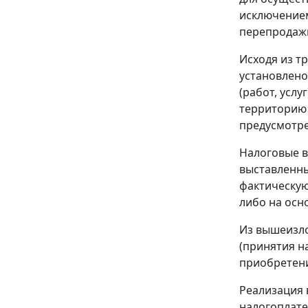
исключение
перепродаж
Исходя из т
установлен
(работ, усл
территорию 
предусмотр
Налоговые 
выставленны
фактическую
либо на осн
Из вышеизло
(принятия на
приобретен
Реализация 
налогоплате