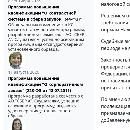
8 сентября 2026
налоговой с
Программа повышения
квалификации "О контрактной
Решением от
системе в сфере закупок" (44-ФЗ)"
требования 
Об актуальных изменениях в КС
нормам
Нал
узнаете, став участником программы,
разработанной совместно с АО ''СБЕР
А". Слушателям, успешно освоившим
Судебные ак
программу, выдаются удостоверения
периоде не 
установленного образца.
Законность 
проверяется
11 августа 2026
Федерации, 
Программа повышения
неправильны
квалификации "О корпоративном
принять нов
заказе" (223-ФЗ от 18.07.2011)
Программа разработана совместно с
По мнению з
АО ''СБЕР А". Слушателям, успешно
подлежащая 
освоившим программу, выдаются
удостоверения установленного
признаваемы
образца.
добавленную