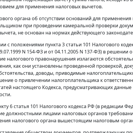
ловием для применения налоговых вычетов.
ового органа об отсутствии оснований для применения 
ельщиком при проведении камеральной проверки докум
вычета, не основан на нормах действующего законодате
вии с положениями
пункта 3 статьи 101
Налогового кодек
9.07.1999 N 154-ФЗ и от 04.11.2005 N 137-ФЗ) в решени
ие налогового правонарушения излагаются обстоятел
ния, как они установлены проведенной проверкой, док
бстоятельства, доводы, приводимые налогоплательщико
шение о привлечении налогоплательщика к ответственн
татей настоящего
Кодекса
, предусматривающих данные
ости.
нкту 6 статья 101
Налогового кодекса РФ (в редакции
Фед
е должностными лицами налоговых органов требовани
ния налогового органа вышестоящим налоговым орган
ставления обществом документов, подтверждающих пра