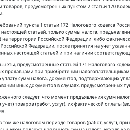
м товаров, предусмотренных
пунктом 2 статьи 170
Кодек
и.
ребований
пункта 1 статьи 172
Налогового кодекса Росси
о настоящей
статьей
, только суммы налога, предъявле
уг) на территории Российской Федерации, либо фактиче
Российской Федерации, после принятия на учет указанны
енных настоящей
статьей
и при наличии соответствующ
вычеты, предусмотренные
статьей 171
Налогового кодекс
х продавцами при приобретении налогоплательщиками 
 уплату сумм налога, документов, подтверждающих упла
овании иных документов в случаях, предусмотренных
пу
женного следует, что момент предъявления сумм налог
 учет) товаров (работ, услуг), их фактической оплаты (в
ия.
в том же налоговом периоде товаров (работ, услуг), пр
льщиком подлежащая вычету сумма налога, исходя из в