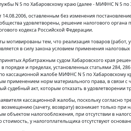
лужбы N 5 по Хабаровскому краю (далее - МИФНС N 5 по Х
 14.08.2006, оставленным без изменения постановление
общества удовлетворены, решение налогового органа 
огового кодекса
Российской Федерации.
ты мотивированы тем, что реализация товаров (работ, 
является в силу закона условием применения налоговых
принятых Арбитражным судом Хабаровского края реше
 в порядке и пределах, установленных
статьями 284
,
286
по кассационной жалобе МИФНС N 5 по Хабаровскому кр
м применением норм материального права, в связи с 
ый судебный акт, которым отказать в удовлетворении 
аявителя кассационной жалобы, поскольку согласно т
возмещению (зачету, возврату) возникает только при н
м объектом налогообложения, при отсутствии в налог
 стоимость, у налогоплательщика отсутствуют основан