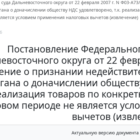
суда Дальневосточного округа от 22 февраля 2007 г. N Ф03-А
гана о доначислении обществу НДС удовлетворено, т.к. реализ
вляется условием применения налоговых вычетов (извлечение)
6
Постановление Федеральног
евосточного округа от 22 февр
ение о признании недействи
гана о доначислении обществу
еализация товаров по конкре
овом периоде не является ус
вычетов (извл
Актуальную версию документа