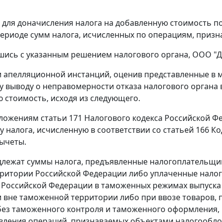
для доначисления налога на добавленную стоимость по
ериоде сумм налога, исчисленных по операциям, приз
шись с указанным решением налогового органа, ООО "Д"
и апелляционной инстанций, оценив представленные в м
 выводу о неправомерности отказа налогового органа 
 стоимость, исходя из следующего.
оложениям
статьи 171
Налогового кодекса Российской Ф
 налога, исчисленную в соответствии со
статьей 166
Ко
ычеты.
лежат суммы налога, предъявленные налогоплательщик
ерритории Российской Федерации либо уплаченные нал
Российской Федерации в таможенных режимах выпуска 
 вне таможенной территории либо при ввозе товаров,
ез таможенного контроля и таможенного оформления, в
вления операций, признаваемых объектами налогооблож