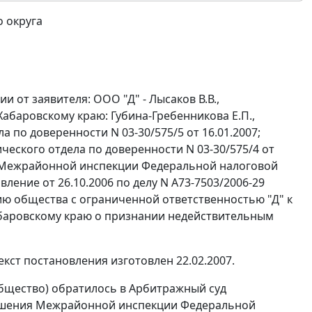
 округа
 от заявителя: ООО "Д" - Лысаков В.В.,
Хабаровскому краю: Губина-Гребенникова Е.П.,
по доверенности N 03-30/575/5 от 16.01.2007;
ческого отдела по доверенности N 03-30/575/4 от
бу Межрайонной инспекции Федеральной налоговой
ление от 26.10.2006 по делу N А73-7503/2006-29
нию общества с ограниченной ответственностью "Д" к
баровскому краю о признании недействительным
кст постановления изготовлен 22.02.2007.
общество) обратилось в Арбитражный суд
решения Межрайонной инспекции Федеральной