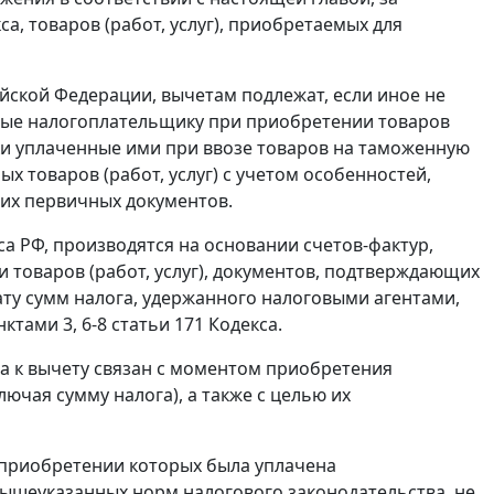
са, товаров (работ, услуг), приобретаемых для
йской Федерации, вычетам подлежат, если иное не
нные налогоплательщику при приобретении товаров
ски уплаченные ими при ввозе товаров на таможенную
х товаров (работ, услуг) с учетом особенностей,
их первичных документов.
а РФ, производятся на основании счетов-фактур,
товаров (работ, услуг), документов, подтверждающих
ту сумм налога, удержанного налоговыми агентами,
нктами 3
,
6-8 статьи 171
Кодекса.
а к вычету связан с моментом приобретения
ключая сумму налога), а также с целью их
и приобретении которых была уплачена
ышеуказанных норм налогового законодательства, не