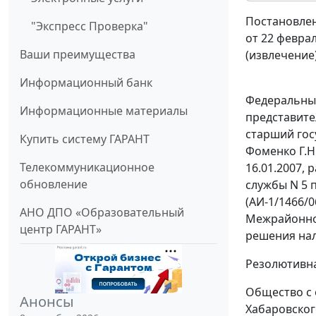
Постановлен
"Экспресс Проверка"
от 22 феврал
Ваши преимущества
(извлечение
Информационный банк
Федеральный
Информационные материалы
представите
старший гос
Купить систему ГАРАНТ
Фоменко Г.Н
Телекоммуникационное
16.01.2007,
обновление
службы N 5 п
(АИ-1/1466/
АНО ДПО «Образовательный
Межрайонной
центр ГАРАНТ»
решения нал
Резолютивна
Общество с 
Анонсы
Хабаровског