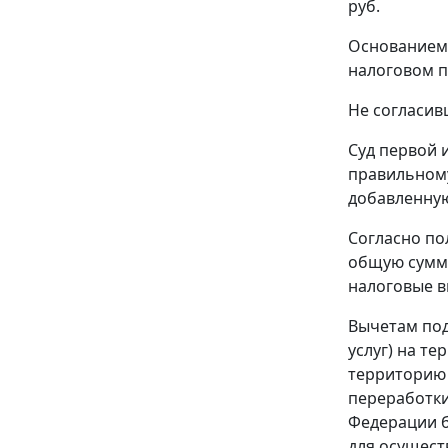
руб.
Основанием 
налоговом п
Не согласив
Суд первой 
правильному
добавленную
Согласно п
общую сумму
налоговые в
Вычетам под
услуг) на т
территорию 
переработки
Федерации б
для осущест