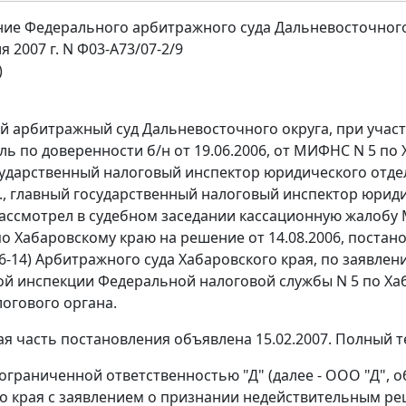
ие Федерального арбитражного суда Дальневосточного
я 2007 г. N Ф03-А73/07-2/9
)
 арбитражный суд Дальневосточного округа, при участии
ль по доверенности б/н от 19.06.2006, от МИФНС N 5 по 
ударственный налоговый инспектор юридического отдела 
., главный государственный налоговый инспектор юриди
 рассмотрел в судебном заседании кассационную жало
о Хабаровскому краю на решение от 14.08.2006, постанов
06-14) Арбитражного суда Хабаровского края, по заявле
 инспекции Федеральной налоговой службы N 5 по Ха
огового органа.
я часть постановления объявлена 15.02.2007. Полный те
ограниченной ответственностью "Д" (далее - ООО "Д", 
о края с заявлением о признании недействительным 