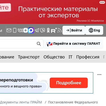
м
Войти
Eng
Перейти в систему ГАРАНТ
ование
Транспорт
Общество
IT
Профессия
П
Документы ленты ПРАЙМ
Постановление Федерального