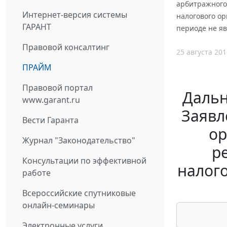
арбитражного 
Интернет-версия системы
налогового ор
ГАРАНТ
периоде не я
Правовой консалтинг
25 августа 201
ПРАЙМ
Правовой портал
Дальн
www.garant.ru
Заявл
Вести Гаранта
ор
Журнал "Законодательство"
р
Консультации по эффективной
налог
работе
Всероссийские спутниковые
онлайн-семинары
Электронные услуги