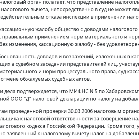
 налоговый орган полагает, что представление налого
налогового вычета, непосредственно в суд не может я
едействительным отказа инспекции в применении налог
 кассационную жалобу общество с доводами налогового 
 правильным применением норм материального и норм 
 без изменения, кассационную жалобу - без удовлетворе
основанность доводов и возражений, изложенных в кас
щих в судебном заседании представителей лиц, участв
материального и норм процессуального права, суд кас
 отмене обжалуемых судебных актов.
 дела подтверждается, что МИФНС N 5 по Хабаровском
ной ООО "Д" налоговой декларации по налогу на добавл
там проведенной проверки 30.03.2006 налоговым орган
льщика к налоговой ответственности за совершение н
алогового кодекса Российской Федерации. Кроме того,
о заявленный к налоговому вычету налог на добавленну