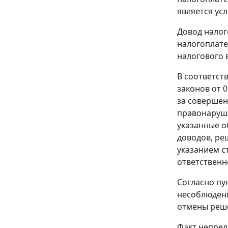
является ус
Довод налог
налогоплат
налогового 
В соответст
законов
от 0
за совершен
правонаруше
указанные о
доводов, ре
указанием с
ответственн
Согласно
пу
несоблюдени
отмены реше
Факт непред