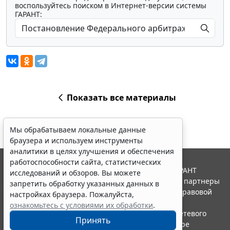
воспользуйтесь поиском в Интернет-версии системы
ГАРАНТ:
Показать все материалы
Мы обрабатываем локальные данные
браузера и используем инструменты
аналитики в целях улучшения и обеспечения
работоспособности сайта, статистических
© ООО "НПП "ГАРАНТ-СЕРВИС", 2026. Система ГАРАНТ
исследований и обзоров. Вы можете
выпускается с 1990 года. Компания "Гарант" и ее партнеры
запретить обработку указанных данных в
являются участниками Российской ассоциации правовой
настройках браузера. Пожалуйста,
информации ГАРАНТ.
ознакомьтесь с условиями их обработки
.
Портал ГАРАНТ.РУ зарегистрирован в качестве сетевого
Принять
издания Федеральной службой по надзору в сфере