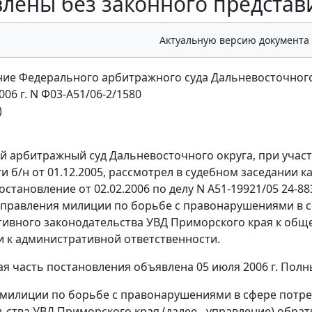
влены без законного представ
Актуальную версию документа
ие Федерального арбитражного суда Дальневосточного
006 г. N Ф03-А51/06-2/1580
)
 арбитражный суд Дальневосточного округа, при участи
и б/н от 01.12.2005, рассмотрел в судебном заседании
постановление от 02.02.2006 по делу N А51-19921/05 24-
правления милиции по борьбе с правонарушениями в с
ивного законодательства УВД Приморского края к обще
 к административной ответственности.
я часть постановления объявлена 05 июля 2006 г. Полны
милиции по борьбе с правонарушениями в сфере потр
ьства УВД Приморского края (далее - управление) обра