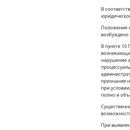
В соответст
юридическог
Положения 
возбуждено 
В
пункте 10
П
возникающих
нарушение 
процессуаль
администрат
признания н
при условии
полно и объ
Существенны
возможности
При выявлен