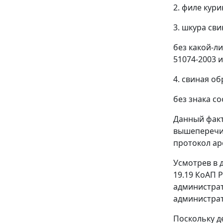
2. филе кур
3. шкура св
без какой-л
51074-2003
4. свиная об
без знака с
Данный факт
вышеперечис
протокол аре
Усмотрев в 
19.19
КоАП Р
администрат
администра
Поскольку д