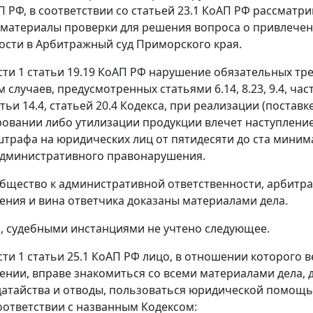
П
РФ, в соответствии со
статьей 23.1
КоАП РФ рассматри
 материалы проверки для решения вопроса о привлече
ости в Арбитражный суд Приморского края.
сти 1 статьи 19.19
КоАП РФ нарушение обязательных треб
м случаев, предусмотренных
статьями 6.14
,
8.23
,
9.4
,
част
тьи 14.4
,
статьей 20.4
Кодекса, при реализации (поставке
овании либо утилизации продукции влечет наступление
трафа на юридических лиц от пятидесяти до ста
минима
административного правонарушения.
бщество к административной ответственности, арбитраж
ния и вина ответчика доказаны материалами дела.
м, судебными инстанциями не учтено следующее.
сти 1 статьи 25.1
КоАП РФ лицо, в отношении которого в
нии, вправе знакомиться со всеми материалами дела, д
датайства и отводы, пользоваться юридической помощ
оответствии с названным
Кодексом
: