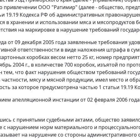
о привлечении ООО "Ратимир" (далее - общество, пред
ьи 19.19
Кодекса РФ об административных правонарушени
я в хранении и использовании мяса и мясопродуктов бе
етствия на маркировке в нарушение требований государ
да от 09 декабря 2005 года заявленные требования удо
ивной ответственности в виде наложения штрафа в сум
картонных коробках весом нетто 25 кг, номер предприят
ябрь 2004 г., в количестве 700 коробок, изъятой по прот
 тем, что факт нарушения обществом требований госу
в частности, мясу и мясной продукции, имел место и об
ость за которое предусмотрена
частью 1 статьи 19.19
Ко
ием апелляционной инстанции от 02 февраля 2006 года
.
шись с принятыми судебными актами, общество заявило
е с нарушением норм материального и процессуального 
казывает на нарушение со стороны административного 