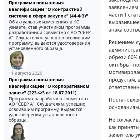
Программа повышения
заявлением 
квалификации "О контрактной
части 1 стат
системе в сфере закупок" (44-ФЗ)"
выразившеес
Об актуальных изменениях в КС
узнаете, став участником программы,
знака соотв
разработанной совместно с АО ''СБЕР
А". Слушателям, успешно освоившим
Решением су
программу, выдаются удостоверения
установленного образца.
администрат
обрези 60% 
октябрь - но
мотивирован
11 августа 2026
продуктам, 
Программа повышения
квалификации "О корпоративном
ответственн
заказе" (223-ФЗ от 18.07.2011)
Программа разработана совместно с
Постановлен
АО ''СБЕР А". Слушателям, успешно
основаниям
освоившим программу, выдаются
удостоверения установленного
Не согласив
образца.
как приняты
заявитель у