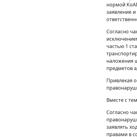
нормой
КоА
заявление и
ответственн
Согласно
ча
исключение
частью 1 ста
транспортир
наложения ш
предметов 
Привлекая о
правонаруше
Вместе с те
Согласно
ча
правонаруше
заявлять хо
правами в с