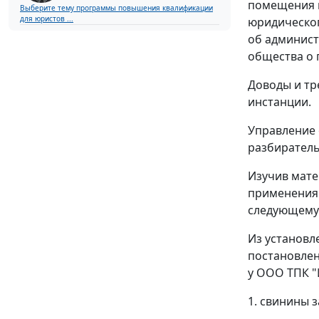
помещения и
Выберите тему программы повышения квалификации
для юристов ...
юридическог
об админист
общества о 
Доводы и тр
инстанции.
Управление 
разбиратель
Изучив мате
применения 
следующему
Из установл
постановлен
у ООО ТПК "
1. свинины 