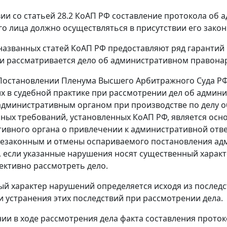
вии со
статьей 28.2
КоАП РФ составление протокола об 
о лица должно осуществляться в присутствии его закон
названных
статей
КоАП РФ предоставляют ряд гарантий 
и рассматривается дело об административном правона
остановлении Пленума Высшего Арбитражного Суда РФ о
 в судебной практике при рассмотрении дел об админ
административным органом при производстве по делу 
ных требований, установленных
КоАП
РФ, является осн
ивного органа о привлечении к административной отве
езаконным и отмены оспариваемого постановления адм
, если указанные нарушения носят существенный характ
ективно рассмотреть дело.
й характер нарушений определяется исходя из послед
 устранения этих последствий при рассмотрении дела.
ии в ходе рассмотрения дела факта составления протоко