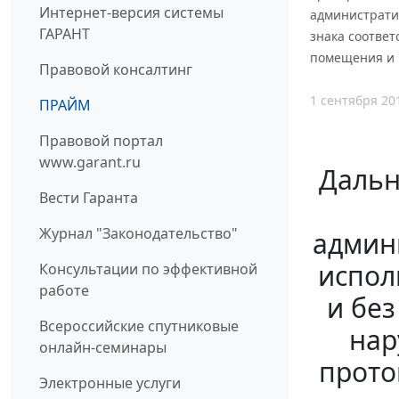
Интернет-версия системы
административ
ГАРАНТ
знака соответ
помещения и 
Правовой консалтинг
1 сентября 20
ПРАЙМ
Правовой портал
www.garant.ru
Дальн
Вести Гаранта
Журнал "Законодательство"
админ
испол
Консультации по эффективной
работе
и без
Всероссийские спутниковые
нар
онлайн-семинары
прото
Электронные услуги