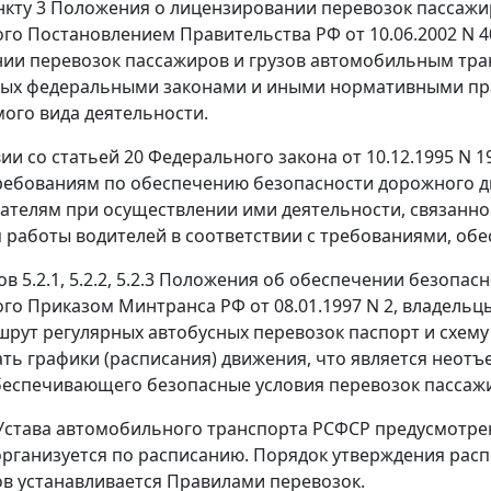
нкту 3
Положения о лицензировании перевозок пассажи
го Постановлением Правительства РФ от 10.06.2002 N 4
ии перевозок пассажиров и грузов автомобильным тра
ных федеральными законами и иными нормативными пра
ого вида деятельности.
вии со
статьей 20
Федерального закона от 10.12.1995 N 
ребованиям по обеспечению безопасности дорожного д
телям при осуществлении ими деятельности, связанной
 работы водителей в соответствии с требованиями, о
ов 5.2.1
,
5.2.2
,
5.2.3
Положения об обеспечении безопасно
го Приказом Минтранса РФ от 08.01.1997 N 2, владельцы
рут регулярных автобусных перевозок паспорт и схему 
ть графики (расписания) движения, что является неот
беспечивающего безопасные условия перевозок пассаж
става автомобильного транспорта РСФСР предусмотрен
рганизуется по расписанию. Порядок утверждения рас
в устанавливается
Правилами
перевозок.