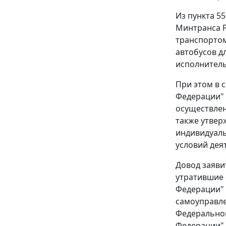
Из
пункта 55
Минтранса Р
транспортом
автобусов д
исполнитель
При этом в 
Федерации" 
осуществлен
также утвер
индивидуаль
условий дея
Довод заяви
утратившие 
Федерации"
самоуправле
Федеральног
Федерации",