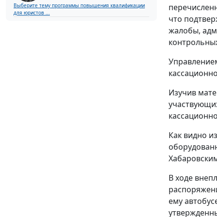
Выберите тему программы повышения квалификации
перечисленн
для юристов ...
что подтве
жалобы, адм
контрольны
Управлением
кассационно
Изучив мате
участвующих
кассационно
Как видно и
оборудованн
Хабаровским
В ходе внеп
распоряжени
ему автобус
утвержденны