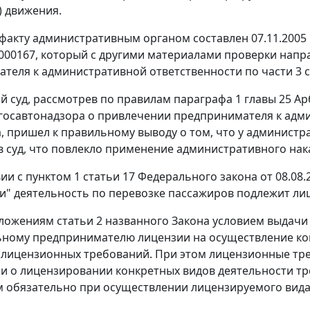
) движения.
факту административным органом составлен 07.11.200
 000167, который с другими материалами проверки напр
теля к административной ответственности по
части 3 
 суд, рассмотрев по правилам
параграфа 1 главы 25
Арб
госавтонадзора о привлечении предпринимателя к адм
, пришел к правильному выводу о том, что у администр
 суд, что повлекло применение административного нак
вии с
пунктом 1 статьи 17
Федерального закона от 08.08.
и" деятельность по перевозке пассажиров подлежит л
оложениям
статьи 2
названного Закона условием выдач
ному предпринимателю лицензии на осуществление кон
лицензионных требований. При этом лицензионные тре
 о лицензировании конкретных видов деятельности тр
 обязательно при осуществлении лицензируемого вида