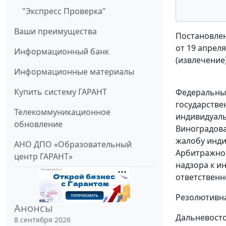
"Экспресс Проверка"
Ваши преимущества
Постановлен
от 19 апреля
Информационный банк
(извлечение
Информационные материалы
Купить систему ГАРАНТ
Федеральный
государстве
Телекоммуникационное
индивидуаль
обновление
Виноградова
жалобу инди
АНО ДПО «Образовательный
Арбитражног
центр ГАРАНТ»
надзора к и
ответственн
Резолютивна
Анонсы
Дальневосто
8 сентября 2026