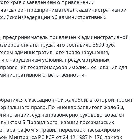
ого края с заявлением о привлечении
а (далее - предприниматель) к административной
ссийской Федерации об административных
ы, предприниматель привлечен к административной
змеров оплаты труда
, что составило 3500 руб.
телем административного правонарушения,
и с нарушением условий, предусмотренных
управления госавтонадзора имелись основания для
дминистративной ответственности.
братился с кассационной жалобой, в которой просит
териального права. По мнению заявителя жалобы,
й инстанции, суд неправомерно руководствовался
,
пунктом 5
Правил организации пассажирских
же
параграфом 5
Правил перевозок пассажиров и
 Минтранса РСФСР от 24.12.1987 N 176, так как