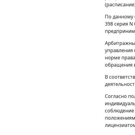
(расписание
По данному 
398 серия N
предпринима
Арбитражный
управления 
норме права
обращения в
В соответст
деятельност
Согласно п
индивидуаль
соблюдение 
положениями
лицензиатом