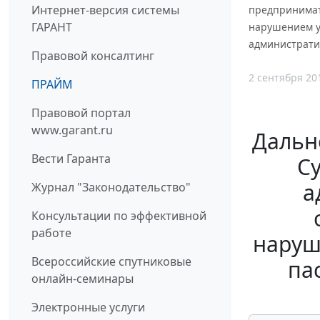
Интернет-версия системы
предпринимат
ГАРАНТ
нарушением у
администрати
Правовой консалтинг
2 сентября 20
ПРАЙМ
Правовой портал
www.garant.ru
Дальне
Вести Гаранта
С
а
Журнал "Законодательство"
Консультации по эффективной
работе
наруш
Всероссийские спутниковые
па
онлайн-семинары
Электронные услуги