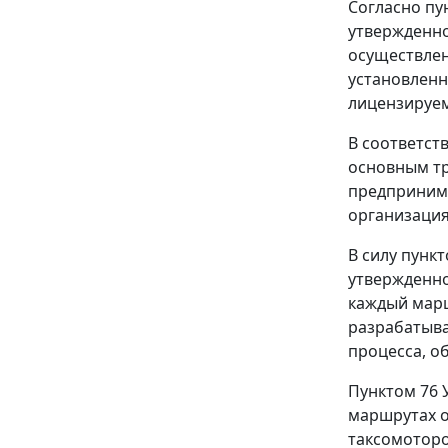
Согласно
пу
утвержденно
осуществлен
установлен
лицензируем
В соответст
основным т
предпринима
организация
В силу
пункт
утвержденно
каждый марш
разрабатыва
процесса, о
Пунктом 76
У
маршрутах о
таксомоторо