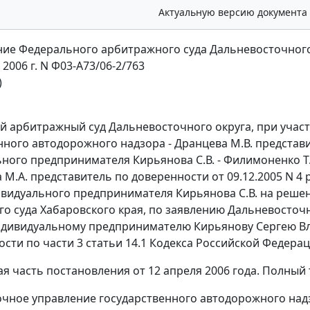
Актуальную версию документа
ие Федерального арбитражного суда Дальневосточного
 2006 г. N Ф03-А73/06-2/763
)
 арбитражный суд Дальневосточного округа, при участ
нного автодорожного надзора - Дранцева М.В. представит
ного предпринимателя Кирьянова С.В. - Филимоненко Т.И
 М.А. представитель по доверенности от 09.12.2005 N 4
видуального предпринимателя Кирьянова С.В. на решение
о суда Хабаровского края, по заявлению Дальневосточ
ндивидуальному предпринимателю Кирьянову Сергею В
ости по
части 3 статьи 14.1
Кодекса Российской Федерац
я часть постановления от 12 апреля 2006 года. Полный 
чное управление государственного автодорожного надзо