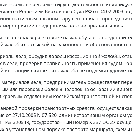
ые нормы не регламентируют деятельность индивидуа
рждается
Решением
Верховного Суда РФ от 04.02.2003 по
инистративным органом нарушен порядок проведения п
х мероприятий предпринимателю не предъявлялось.
 госавтонадзора в отзыве на жалобу, а его представит
й жалобы со ссылкой на законность и обоснованность п
риалы дела, обсудив доводы кассационной жалобы, отзы
 в деле, проверив правильность применения судом нор
й инстанции считает, что жалоба не подлежит удовлет
з материалов дела, предприниматель осуществляет пе
ым для перевозки более 8 человек на основании лицензи
 краевым отделением Российской транспортной инспек
лановой проверки транспортных средств, осуществляющ
я от 27.10.2005 N 07-520, административным органом 
е ПАЗ-3205 IR, государственный номер X 337 ОС 27 осуще
х в установленном порядке паспорта маршрута, схемы 