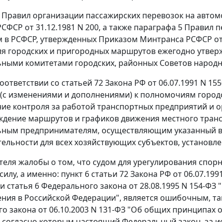
Правил организации пассажирских перевозок на авто
СФСР от 31.12.1981 N 200, а также
параграфа 5
Правил п
 в РСФСР, утвержденных Приказом Минтранса РСФСР от 2
ля городских и пригородных маршрутов ежегодно утве
ными комитетами городских, районных Советов народн
соответствии со
статьей 72
Закона РФ от 06.07.1991 N 15
(с изменениями и дополнениями) к полномочиям городс
ие контроля за работой транспортных предприятий и о
ждение маршрутов и графиков движения местного трансп
ным предпринимателям, осуществляющим указанный вид
тельности для всех хозяйствующих субъектов, установ
теля жалобы о том, что судом для урегулирования сп
силу, а именно:
пункт 6 статьи 72
Закона РФ от 06.07.199
 и
статья 6
Федерального закона от 28.08.1995 N 154-ФЗ
ния в Российской Федерации", является ошибочным, та
о закона от 06.10.2003 N 131-ФЗ "Об общих принципах 
 согласно которым настоящий Федеральный закон, за 