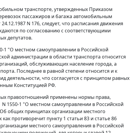
мобильном транспорте, утвержденных Приказом
еревозок пассажиров и багажа автомобильным
4.12.1987 N 176, следует, что расписания движения
рждаются по согласованию с соответствующими
ых депутатов.
50-1 "О местном самоуправлении в Российской
кой администрации в области транспорта относится
рганизаций, обслуживающих население города, а
орта. Последнее в равной степени относится и к
 деятельности, что согласуется с принципом равных
ленным
Конституцией
РФ.
орных правоотношений применены нормы права,
1 N 1550-1 "О местном самоуправлении в Российской
 "Об общих принципах организации местного
к как противоречит
пункту 1 статьи 83
и
статье 86
организации местного самоуправления в Российской
исключением положений, для которых
главой 12