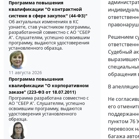
администрат
Программа повышения
квалификации "О контрактной
индивидуаль
системе в сфере закупок" (44-ФЗ)"
ответственн
Об актуальных изменениях в КС
правонаруше
узнаете, став участником программы,
разработанной совместно с АО ''СБЕР
Решением су
А". Слушателям, успешно освоившим
программу, выдаются удостоверения
ответственн
установленного образца.
Судебный ак
выразившего
специальным
11 августа 2026
обращения в
Программа повышения
квалификации "О корпоративном
В апелляцио
заказе" (223-ФЗ от 18.07.2011)
Программа разработана совместно с
Не согласив
АО ''СБЕР А". Слушателям, успешно
его отменит
освоившим программу, выдаются
поддержанно
удостоверения установленного
образца.
пунктом 76
У
перевозок н
багажа авто