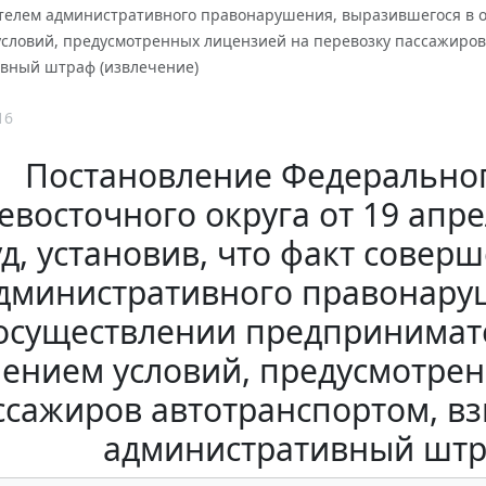
елем административного правонарушения, выразившегося в о
словий, предусмотренных лицензией на перевозку пассажиров
вный штраф (извлечение)
16
Постановление Федеральног
восточного округа от 19 апрел
уд, установив, что факт сове
дминистративного правонару
осуществлении предпринимате
ением условий, предусмотрен
ссажиров автотранспортом, в
административный штр