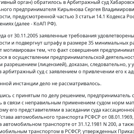
ивный орган) обратилось в Арбитражный суд Хабаровск
ного предпринимателя Кирьянова Сергея Владимирович
ости, предусмотренной
частью 3 статьи 14.1
Кодекса Ро
ниях (далее - КоАП РФ).
да от 30.11.2005 заявленные требования удовлетворен
ости и подвергнут штрафу в размере 35
минимальных ра
т мотивирован тем, что факт совершения предпринима
ся в осуществлении предпринимательской деятельност
 разрешением (лицензией), доказан, следовательно, у 
 арбитражный суд с заявлением о привлечении его к а
нной инстанции дело не рассматривалось.
шись с принятым по делу решением, предприниматель о
ь в связи с неправильным применением судом норм ма
му его представителями в заседании суда кассационно
става автомобильного транспорта РСФСР от 08.01.1969
а автомобильном транспорте от 31.12.1981 N 200, а так
мобильным транспортом в РСФСР, утвержденных Приказом